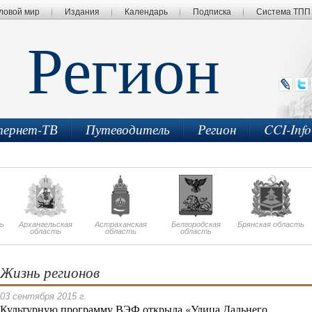
ловой мир
Издания
Календарь
Подписка
Система ТПП
Регион
ернет-ТВ
Путеводитель
Регион
CCI-Inf
ь
Архангельская
Астраханская
Белгородская
Брянская область
область
область
область
Жизнь регионов
03 сентября 2015 г.
Культурную программу ВЭФ открыла «Улица Дальнего