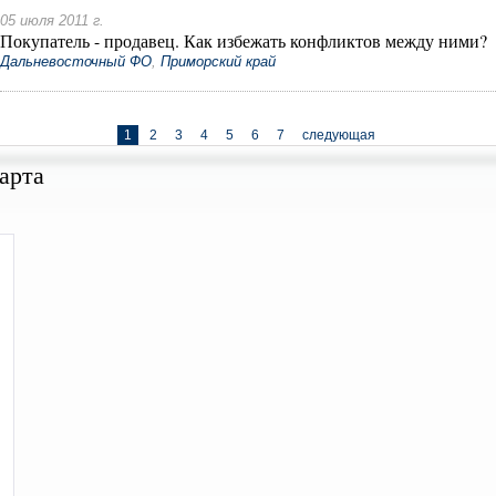
05 июля 2011 г.
Покупатель - продавец. Как избежать конфликтов между ними?
Дальневосточный ФО
,
Приморский край
1
2
3
4
5
6
7
следующая
арта