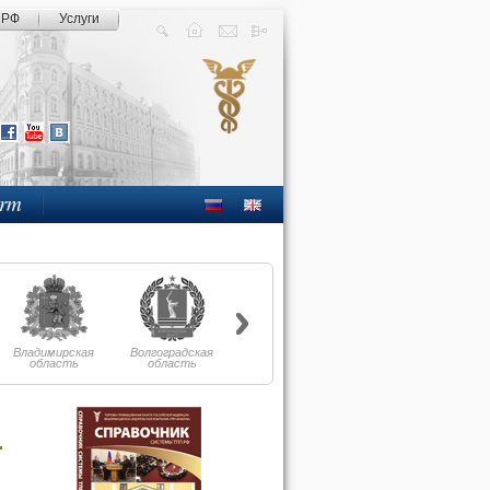
 РФ
Услуги
orm
Владимирская
Волгоградская
Вологодская
Воронежская
область
область
область
область