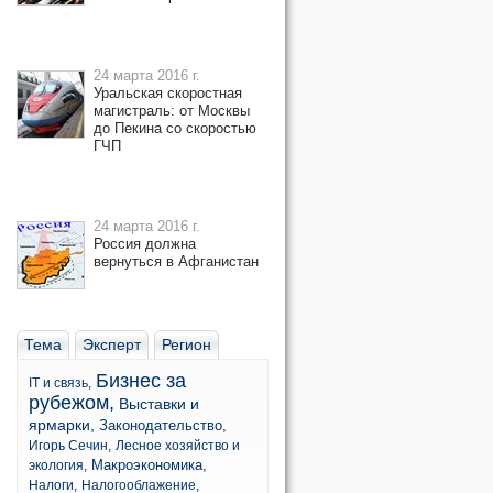
24 марта 2016 г.
Уральская скоростная
магистраль: от Москвы
до Пекина со скоростью
ГЧП
24 марта 2016 г.
Россия должна
вернуться в Афганистан
Тема
Эксперт
Регион
Бизнес за
IT и связь,
рубежом,
Выставки и
ярмарки,
Законодательство,
Игорь Сечин,
Лесное хозяйство и
Макроэкономика,
экология,
Налоги,
Налогооблажение,