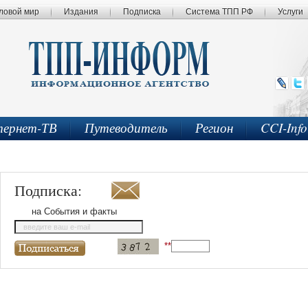
ловой мир
Издания
Подписка
Система ТПП РФ
Услуги
ернет-ТВ
Путеводитель
Регион
CCI-Inf
Подписка:
на События и факты
введите ваш e-mail
**