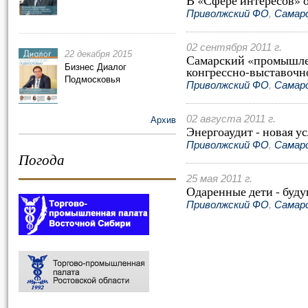
В «Сфере интересов» 
Приволжский ФО
,
Самар
02 сентября 2011 г.
22 декабря 2015
Самарский «промышле
Бизнес Диалог
конгрессно-выставочн
Подмосковья
Приволжский ФО
,
Самар
02 августа 2011 г.
Архив
Энергоаудит - новая у
Приволжский ФО
,
Самар
Погода
25 мая 2011 г.
Одаренные дети - буд
Приволжский ФО
,
Самар