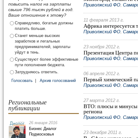
повысить налог на зарплаты
Приволжский ФО
,
Самар
свыше 796 тысяч рублей в год.
Ваше отношение к этому?
11 февраля 2013 г.
Справедливо, богатые должны
Африка интересуется 
платить больше.
Приволжский ФО
,
Самар
Станет меньше высоких
заработков и легальных
предпринимателей, зарплаты
23 ноября 2012 г.
Презентация Центра п
уйдут в тень.
Приволжский ФО
,
Самар
Существуют более эффективные
пути пополнения бюджета.
Затрудняюсь ответить.
06 апреля 2012 г.
Первый химический па
Голосовать
|
Архив голосований
Приволжский ФО
,
Самар
Региональные
27 марта 2012 г.
ВТО: плюсы и минусы 
публикации
региона
Приволжский ФО
,
Самар
26 января 2016
Бизнес Диалог
23 декабря 2011 г.
Подмосковья