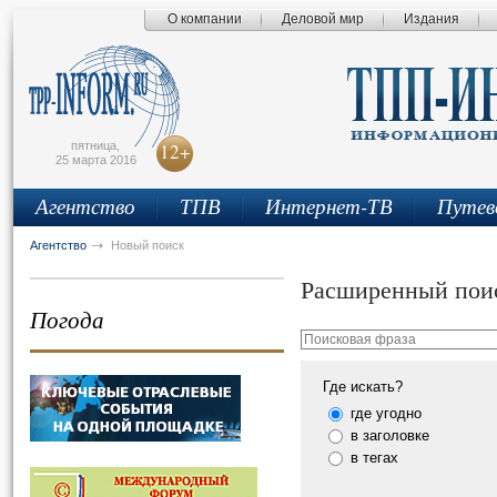
О компании
Деловой мир
Издания
сьмо
айта
пятница,
12+
25 марта 2016
Агентство
ТПВ
Интернет-ТВ
Путев
Агентство
Новый поиск
Расширенный пои
Погода
Где искать?
где угодно
в заголовке
в тегах