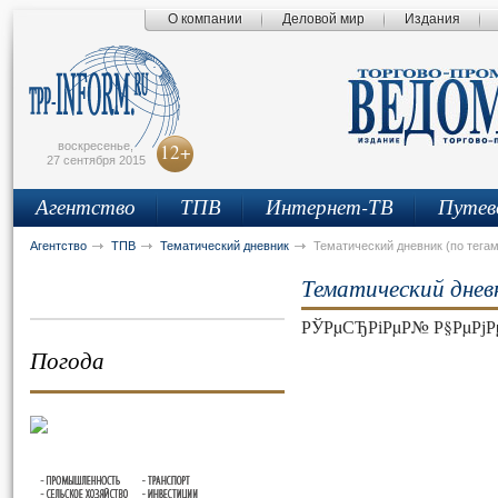
О компании
Деловой мир
Издания
сьмо
айта
воскресенье,
12+
27 сентября 2015
Агентство
ТПВ
Интернет-ТВ
Путев
Агентство
ТПВ
Тематический дневник
Тематический дневник (по тегам
Тематический днев
РЎРµСЂРіРµР№ Р§РµРјРµ
Погода