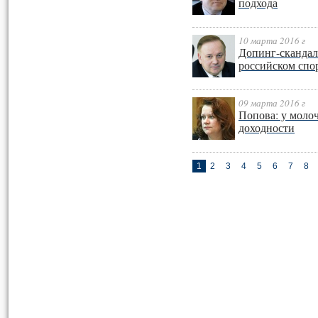
подхода
10 марта 2016 г
Допинг-скандал
российском спо
09 марта 2016 г
Попова: у моло
доходности
1
2
3
4
5
6
7
8