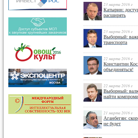
23 марта 2016 г
Катырин: досту
расширять
23 марта 2016 г
Выборный: важн
транспорта
22 марта 2016 г
Константин Коса
объединяться!
22 марта 2016 г
Выборный: вал
найти компроми
21 марта 2016 г
Аганбегян: ско
не будет