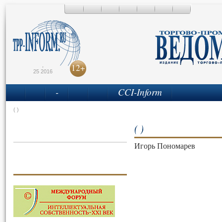
,
12+
25 2016
-
CCI-Inform
( )
( )
Игорь Пономарев