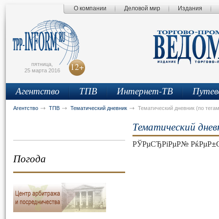
О компании
Деловой мир
Издания
сьмо
айта
пятница,
12+
25 марта 2016
Агентство
ТПВ
Интернет-ТВ
Путев
Агентство
ТПВ
Тематический дневник
Тематический дневник (по тегам
Тематический днев
РЎРµСЂРіРµР№ РќРµР±
Погода