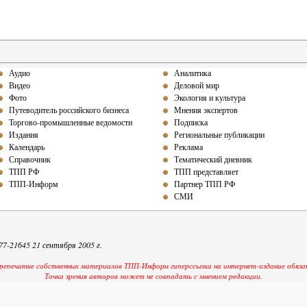
Аудио
Аналитика
Видео
Деловой мир
Фото
Экология и культура
Путеводитель российского бизнеса
Мнения экспертов
Торгово-промышленные ведомости
Подписка
Издания
Региональные публикации
Календарь
Реклама
Справочник
Тематический дневник
ТПП РФ
ТПП представляет
ТПП-Информ
Партнер ТПП РФ
СМИ
-21645 21 сентября 2005 г.
репечатке собственных материалов ТПП-Информ гиперссылка на интернет-издание обяза
Точка зрения авторов может не совпадать с мнением редакции.