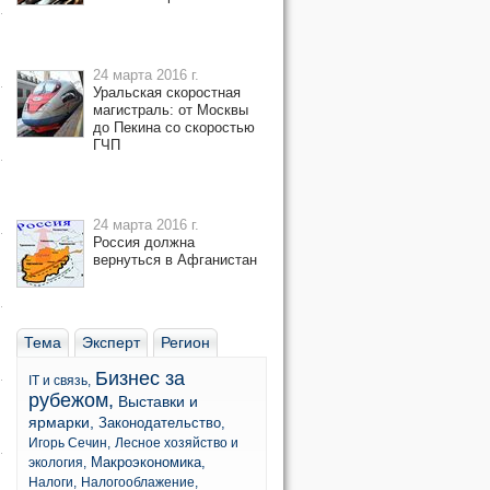
24 марта 2016 г.
Уральская скоростная
магистраль: от Москвы
до Пекина со скоростью
ГЧП
24 марта 2016 г.
Россия должна
вернуться в Афганистан
Тема
Эксперт
Регион
Бизнес за
IT и связь,
рубежом,
Выставки и
ярмарки,
Законодательство,
Игорь Сечин,
Лесное хозяйство и
Макроэкономика,
экология,
Налоги,
Налогооблажение,