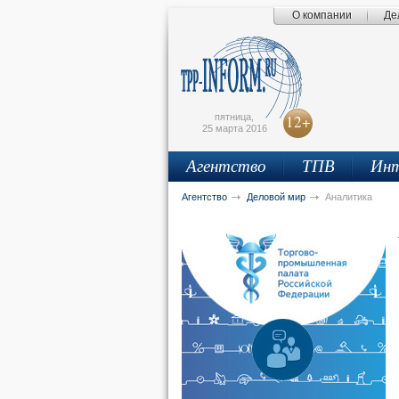
О компании
Де
Поиск по сайту
Главная страница
Написать письмо
Карта сайта
tpprf
E
пятница,
12+
25 марта 2016
Агентство
ТПВ
Инт
рус
eng
Агентство
Деловой мир
Аналитика