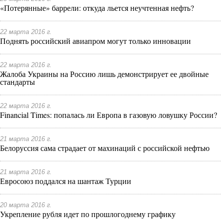
«Потерянные» баррели: откуда льется неучтенная нефть?
22 марта 2016 г.
Поднять российский авиапром могут только инновации
22 марта 2016 г.
Жалоба Украины на Россию лишь демонстрирует ее двойные
стандарты
22 марта 2016 г.
Financial Times: попалась ли Европа в газовую ловушку России?
21 марта 2016 г.
Белоруссия сама страдает от махинаций с российской нефтью
21 марта 2016 г.
Евросоюз поддался на шантаж Турции
20 марта 2016 г.
Укрепление рубля идет по прошлогоднему графику