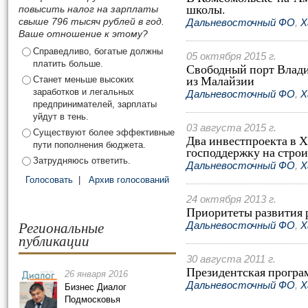
школы.
повысить налог на зарплаты
свыше 796 тысяч рублей в год.
Дальневосточный ФО
,
Х
Ваше отношение к этому?
Справедливо, богатые должны
05 октября 2015 г.
платить больше.
Свободный порт Влади
из Малайзии
Станет меньше высоких
заработков и легальных
Дальневосточный ФО
,
Х
предпринимателей, зарплаты
уйдут в тень.
03 августа 2015 г.
Существуют более эффективные
Два инвестпроекта в Х
пути пополнения бюджета.
господдержку на стро
Затрудняюсь ответить.
Дальневосточный ФО
,
Х
Голосовать
|
Архив голосований
24 октября 2013 г.
Приоритеты развития р
Региональные
Дальневосточный ФО
,
Х
публикации
30 августа 2011 г.
Президентская програм
26 января 2016
Дальневосточный ФО
,
Х
Бизнес Диалог
Подмосковья