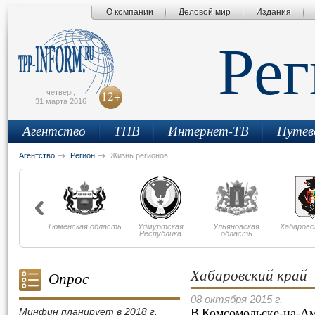
О компании
Деловой мир
Издания
сьмо
айта
Ре
четверг,
12+
31 марта 2016
Агентство
ТПВ
Интернет-ТВ
Путев
Агентство
Регион
Жизнь регионов
Тюменская область
Удмуртская
Ульяновская
Хабаровс
Республика
область
Хабаровский край
Опрос
08 октября 2015 г.
В Комсомольске-на-Ам
Минфин планирует в 2018 г.