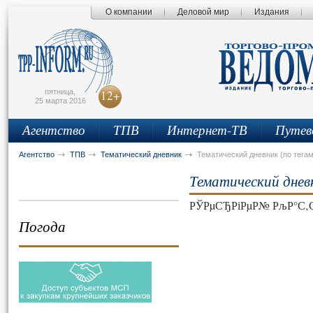
О компании
Деловой мир
Издания
сьмо
айта
пятница,
12+
25 марта 2016
Агентство
ТПВ
Интернет-ТВ
Путев
Агентство
ТПВ
Тематический дневник
Тематический дневник (по тегам
Тематический днев
РЎРµСЂРіРµР№ РљР°С‚
Погода