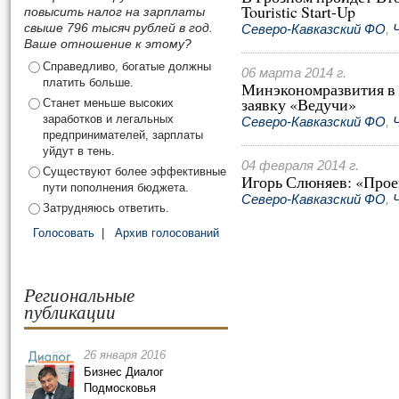
Touristic Start-Up
повысить налог на зарплаты
свыше 796 тысяч рублей в год.
Северо-Кавказский ФО
,
Ваше отношение к этому?
Справедливо, богатые должны
06 марта 2014 г.
платить больше.
Минэкономразвития в 
заявку «Ведучи»
Станет меньше высоких
заработков и легальных
Северо-Кавказский ФО
,
предпринимателей, зарплаты
уйдут в тень.
04 февраля 2014 г.
Существуют более эффективные
Игорь Слюняев: «Прое
пути пополнения бюджета.
Северо-Кавказский ФО
,
Затрудняюсь ответить.
Голосовать
|
Архив голосований
Региональные
публикации
26 января 2016
Бизнес Диалог
Подмосковья