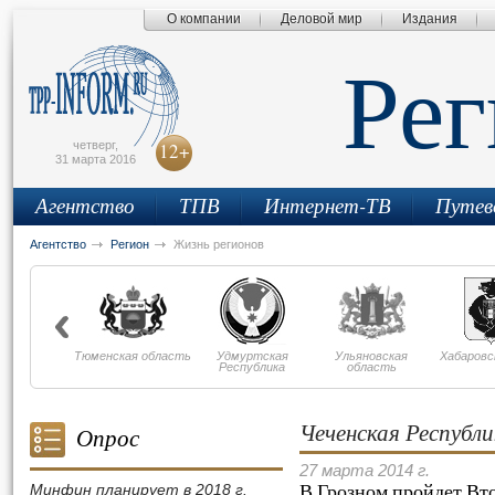
О компании
Деловой мир
Издания
сьмо
айта
Ре
четверг,
12+
31 марта 2016
Агентство
ТПВ
Интернет-ТВ
Путев
Агентство
Регион
Жизнь регионов
Тюменская область
Удмуртская
Ульяновская
Хабаровс
Республика
область
Чеченская Республи
Опрос
27 марта 2014 г.
В Грозном пройдет Вто
Минфин планирует в 2018 г.