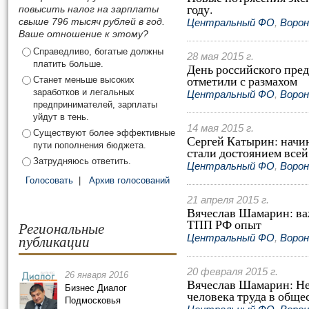
году.
повысить налог на зарплаты
свыше 796 тысяч рублей в год.
Центральный ФО
,
Ворон
Ваше отношение к этому?
Справедливо, богатые должны
28 мая 2015 г.
платить больше.
День российского пре
отметили с размахом
Станет меньше высоких
заработков и легальных
Центральный ФО
,
Ворон
предпринимателей, зарплаты
уйдут в тень.
14 мая 2015 г.
Существуют более эффективные
Сергей Катырин: начи
пути пополнения бюджета.
стали достоянием все
Затрудняюсь ответить.
Центральный ФО
,
Ворон
Голосовать
|
Архив голосований
21 апреля 2015 г.
Вячеслав Шамарин: ва
ТПП РФ опыт
Региональные
публикации
Центральный ФО
,
Ворон
20 февраля 2015 г.
26 января 2016
Вячеслав Шамарин: Не
Бизнес Диалог
человека труда в обще
Подмосковья