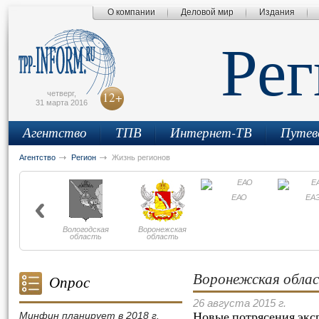
О компании
Деловой мир
Издания
сьмо
айта
Ре
четверг,
12+
31 марта 2016
Агентство
ТПВ
Интернет-ТВ
Путев
Агентство
Регион
Жизнь регионов
ЕАО
ЕА
Вологодская
Воронежская
область
область
Воронежская обла
Опрос
26 августа 2015 г.
Новые потрясения экс
Минфин планирует в 2018 г.