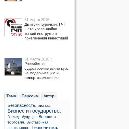
31 марта 2016 г.
Дмитрий Курочкин: ГЧП
– это чрезвычайно
тонкий инструмент
привлечения инвестиций
31 марта 2016 г.
Российское
судостроение взяло курс
на модернизацию и
импортозамещение
Тема
Персона
Автор
Безопасность,
Бизнес,
Бизнес и государство,
Внешняя
Взгляд в будущее,
торговля,
Выставочная
Геополитика,
деятельность,