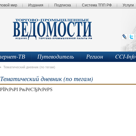
ловой мир
Издания
Подписка
Система ТПП РФ
Услуги
ернет-ТВ
Путеводитель
Регион
CCI-Inf
Тематический дневник (по тегам)
Тематический дневник (по тегам)
РЇРєРѕРІ РњРёСЂРєРёРЅ