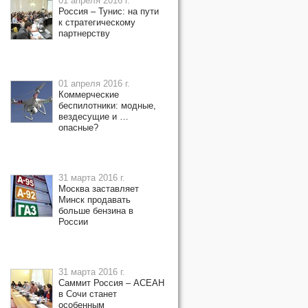
01 апреля 2016 г.
Россия – Тунис: на пути
к стратегическому
партнерству
01 апреля 2016 г.
Коммерческие
беспилотники: модные,
вездесущие и …
опасные?
31 марта 2016 г.
Москва заставляет
Минск продавать
больше бензина в
России
31 марта 2016 г.
Саммит Россия – АСЕАН
в Сочи станет
особенным