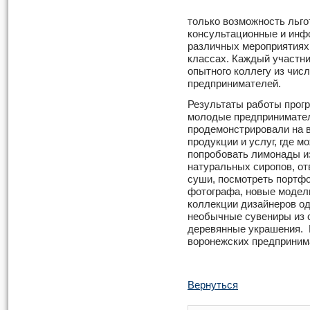
только возможность льго
консультационные и инф
различных мероприятиях 
классах. Каждый участни
опытного коллегу из чи
предпринимателей.
Результаты работы прог
молодые предпринимател
продемонстрировали на 
продукции и услуг, где м
попробовать лимонады и
натуральных сиропов, от
суши, посмотреть портф
фотографа, новые модел
коллекции дизайнеров о
необычные сувениры из с
деревянные украшения. 
воронежских предприним
Вернуться