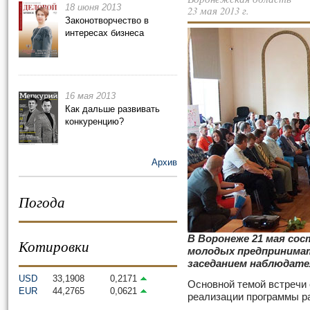
18 июня 2013
23 мая 2013 г.
Законотворчество в
интересах бизнеса
16 мая 2013
Как дальше развивать
конкуренцию?
Архив
Погода
В Воронеже 21 мая со
Котировки
молодых предпринимат
заседанием наблюдате
USD
33,1908
0,2171
Основной темой встречи 
EUR
44,2765
0,0621
реализации программы р