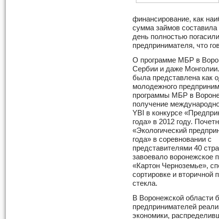
финансирование, как наи
сумма займов составила 
день полностью погасили
предпринимателя, что го
О программе МБР в Воро
Сербии и даже Монголии.
была представлена как о
молодежного предприним
программы МБР в Вороне
получение международно
YBI в конкурсе «Предпр
года» в 2012 году. Почет
«Экологический предпри
года» в соревновании с
представителями 40 стра
завоевало воронежское 
«Картон Черноземье», с
сортировке и вторичной 
стекла.
В Воронежской области 
предпринимателей реали
экономики, распределив