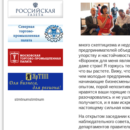
много скептицизма и нед
предпринимателей объед
упорству и настойчивост
«Воронеж для меня являе
даже стран! Я горжусь те
что вы растете. Вижу, ч
чем молодые предприним
начинающие бизнесмены,
опытом, порой непозитив
нравятся ваши горящие гл
разочаровались и не ушл
stmtnum
stmtnum
получается, и я вам искр
настоящему сильная ком
На открытом заседании 
наблюдательного совета
департаментов правитель