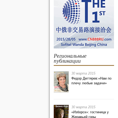
Региональные
публикации
30 марта 2015
Федор Дегтярев:«Нам по
плечу любые задачи»
30 марта 2015
«Изборск»: гостиница у
Жеравьей горы