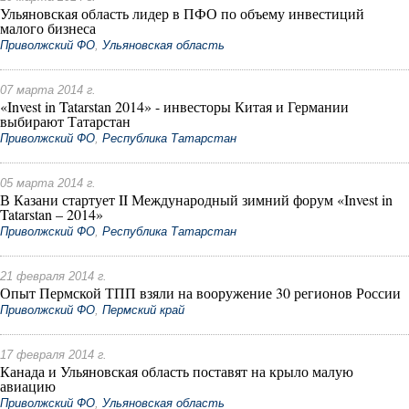
Ульяновская область лидер в ПФО по объему инвестиций
малого бизнеса
Приволжский ФО
,
Ульяновская область
07 марта 2014 г.
«Invest in Tatarstan 2014» - инвесторы Китая и Германии
выбирают Татарстан
Приволжский ФО
,
Республика Татарстан
05 марта 2014 г.
В Казани стартует II Международный зимний форум «Invest in
Tatarstan – 2014»
Приволжский ФО
,
Республика Татарстан
21 февраля 2014 г.
Опыт Пермской ТПП взяли на вооружение 30 регионов России
Приволжский ФО
,
Пермский край
17 февраля 2014 г.
Канада и Ульяновская область поставят на крыло малую
авиацию
Приволжский ФО
,
Ульяновская область