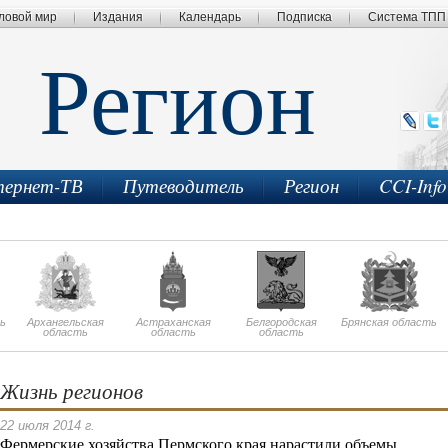
ловой мир
Издания
Календарь
Подписка
Система ТПП
Регион
ернет-ТВ
Путеводитель
Регион
CCI-Inf
ь
Архангельская
Астраханская
Белгородская
Брянская область
область
область
область
Жизнь регионов
22 июля 2014 г.
Фермерские хозяйства Пермского края нарастили объемы