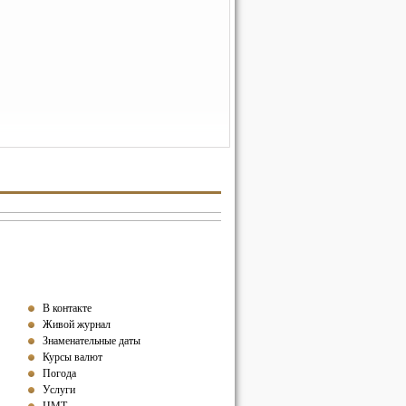
В контакте
Живой журнал
Знаменательные даты
Курсы валют
Погода
Услуги
ЦМТ