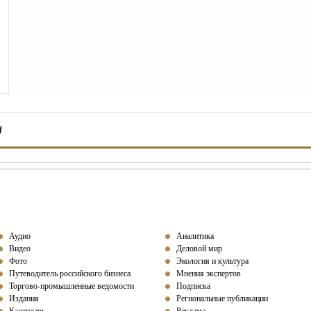
ы
Аудио
Аналитика
Видео
Деловой мир
Фото
Экология и культура
Путеводитель российского бизнеса
Мнения экспертов
Торгово-промышленные ведомости
Подписка
Издания
Региональные публикации
Календарь
Реклама