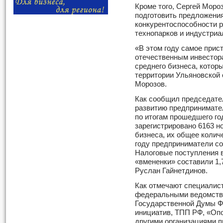
Кроме того, Сергей Моро
подготовить предложени
конкурентоспособности р
технопарков и индустриа
«В этом году самое прис
отечественным инвестора
среднего бизнеса, котор
территории Ульяновской 
Морозов.
Как сообщил председате
развитию предпринимател
по итогам прошедшего го
зарегистрировано 6163 н
бизнеса, их общее количе
году предприниматели со
Налоговые поступления 
«вмененки» составили 1,
Руслан Гайнетдинов.
Как отмечают специалист
федеральными ведомства
Государственной Думы Ф
инициатив, ТПП РФ, «Опо
другими организациями п