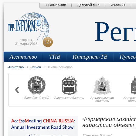
О компании
Деловой мир
Издания
сьмо
айта
Ре
вторник,
12+
31 марта 2015
Агентство
ТПВ
Интернет-ТВ
Путев
Агентство
Регион
Жизнь регионов
Алтайский край
Амурская область
Архангельская
Астрах
область
обла
Фермерские хозяйс
нарастили объемы 
Пермский край