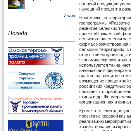
валовой продукции увели
нынешний процент в раз
Архив
Напомним, на территории
госпрограммы «Развитие 
развитие сельских терри
Погода
проект «Прикамский ферм
сельского населения за 
формах хозяйствования и
сельских территориях, с
отсутствием производств
экономически развитых ц
используются такие инст
начинающим фермерам в 
грантов на развитие сем
возмещение процентной с
российских кредитных ор
связанных с приобретен
птицы и др. Фермерам о
организационная и финан
Кроме того, ежегодно ув
проекта из краевой казны.
реализацию мероприятий
хозяйствования из краев