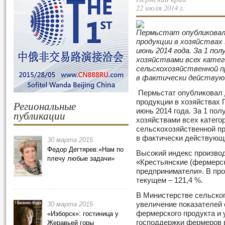
22 июля 2014 г.
Пермьстат опубликовал
продукции в хозяйствах 
июнь 2014 года. За 1 по
хозяйствами всех катег
сельскохозяйственной пр
в фактически действую
Пермьстат опубликовал 
продукции в хозяйствах П
Региональные
июнь 2014 года. За 1 пол
публикации
хозяйствами всех катего
сельскохозяйственной пр
в фактически действующ
30 марта 2015
Федор Дегтярев:«Нам по
Высокий индекс производ
плечу любые задачи»
«Крестьянские (фермерс
предприниматели». В про
текущем – 121,4 %.
В Министерстве сельског
30 марта 2015
увеличение показателей
фермерского продукта и
«Изборск»: гостиница у
господдержки фермеров в
Жеравьей горы