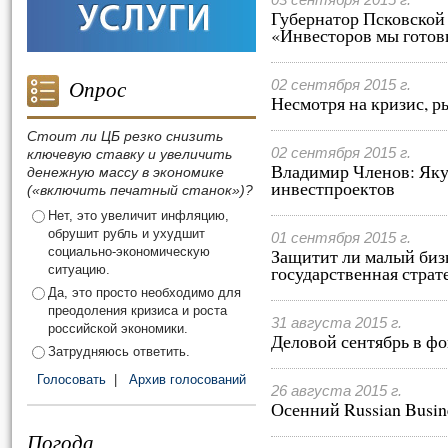
03 сентября 2015 г.
Губернатор Псковской
«Инвесторов мы готов
Опрос
02 сентября 2015 г.
Несмотря на кризис, р
Стоит ли ЦБ резко снизить
02 сентября 2015 г.
ключевую ставку и увеличить
Владимир Членов: Яку
денежную массу в экономике
инвестпроектов
(«включить печатный станок»)?
Нет, это увеличит инфляцию,
обрушит рубль и ухудшит
01 сентября 2015 г.
социально-экономическую
Защитит ли малый бизн
государственная страт
ситуацию.
Да, это просто необходимо для
преодоления кризиса и роста
31 августа 2015 г.
российской экономики.
Деловой сентябрь в ф
Затрудняюсь ответить.
Голосовать
|
Архив голосований
26 августа 2015 г.
Осенний Russian Busin
Погода