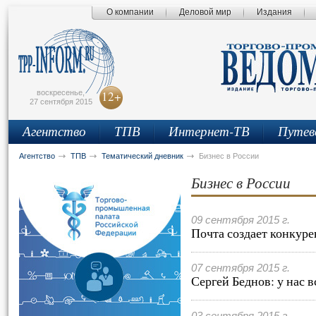
О компании
Деловой мир
Издания
сьмо
айта
воскресенье,
12+
27 сентября 2015
Агентство
ТПВ
Интернет-ТВ
Путев
Агентство
ТПВ
Тематический дневник
Бизнес в России
Бизнес в России
09 сентября 2015 г.
Почта создает конкур
07 сентября 2015 г.
Сергей Беднов: у нас 