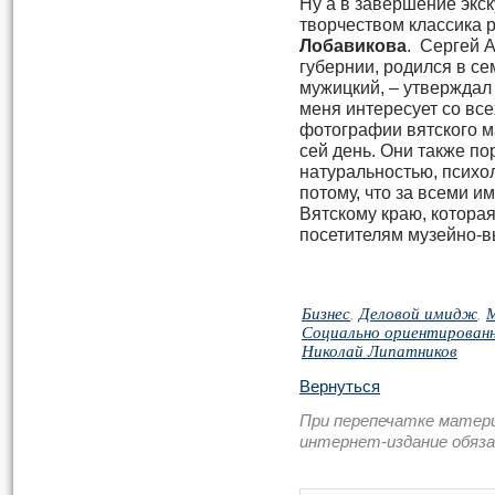
Ну а в завершение экск
творчеством классика 
Лобавикова
. Сергей 
губернии, родился в се
мужицкий, – утверждал 
меня интересует со все
фотографии вятского м
сей день. Они также по
натуральностью, психол
потому, что за всеми и
Вятскому краю, которая
посетителям музейно-в
Бизнес
,
Деловой имидж
,
Социально ориентированн
Николай Липатников
Вернуться
При перепечатке матер
интернет-издание обяз