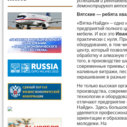
успешным и рентабель
демонстрируют вятск
Вятские — ребята хва
«Вятка-Найди» – одно
предприятий полного ц
мебели. И все это
Иван
практически с нуля. П
оборудование, в том ч
центр, который позвол
обработку и алмазную г
того, в производстве 
современные приемы: ц
наливные витражи, пес
окрашивание в разные 
Не только высокая орг
производства, соврем
технологии и оборудов
отличают предприятие 
Найди». Здесь большо
уделяется профессион
ориентации и образов
молодежи. На