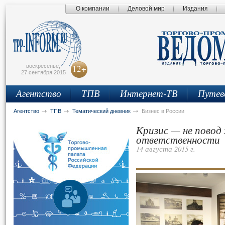
О компании
Деловой мир
Издания
сьмо
айта
воскресенье,
12+
27 сентября 2015
Агентство
ТПВ
Интернет-ТВ
Путев
Агентство
ТПВ
Тематический дневник
Бизнес в России
Кризис — не повод
ответственности
14 августа 2015 г.