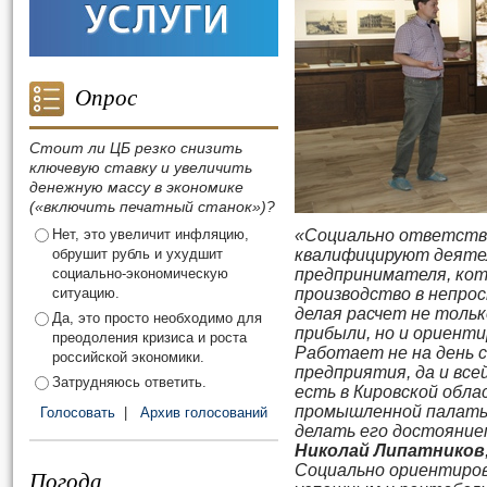
Опрос
Стоит ли ЦБ резко снизить
ключевую ставку и увеличить
денежную массу в экономике
(«включить печатный станок»)?
Нет, это увеличит инфляцию,
«Социально ответстве
обрушит рубль и ухудшит
квалифицируют деяте
социально-экономическую
предпринимателя, кот
ситуацию.
производство в непрос
делая расчет не тольк
Да, это просто необходимо для
прибыли, но и ориент
преодоления кризиса и роста
Работает не на день с
российской экономики.
предприятия, да и вс
Затрудняюсь ответить.
есть в Кировской обла
промышленной палаты
Голосовать
|
Архив голосований
делать его достояние
Николай Липатников
Социально ориентиро
Погода