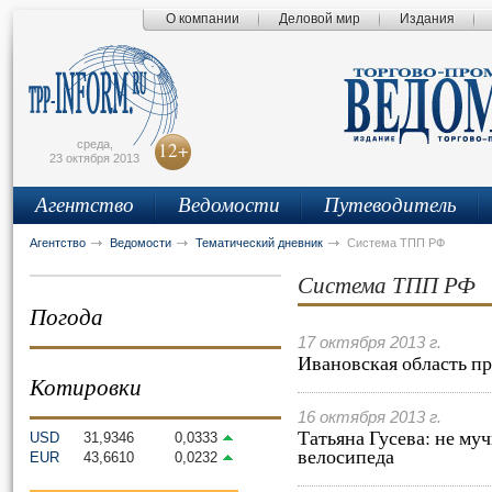
О компании
Деловой мир
Издания
сьмо
айта
среда,
12+
23 октября 2013
Агентство
Ведомости
Путеводитель
Агентство
Ведомости
Тематический дневник
Система ТПП РФ
Система ТПП РФ
Погода
17 октября 2013 г.
Ивановская область п
Котировки
16 октября 2013 г.
Татьяна Гусева: не му
USD
31,9346
0,0333
велосипеда
EUR
43,6610
0,0232