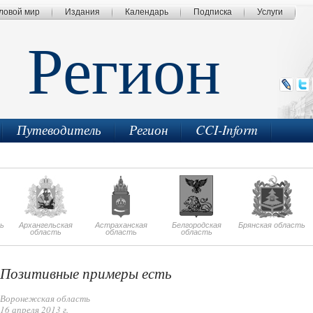
ловой мир
Издания
Календарь
Подписка
Услуги
Регион
Путеводитель
Регион
CCI-Inform
ь
Архангельская
Астраханская
Белгородская
Брянская область
область
область
область
Позитивные примеры есть
Воронежская область
16 апреля 2013 г.