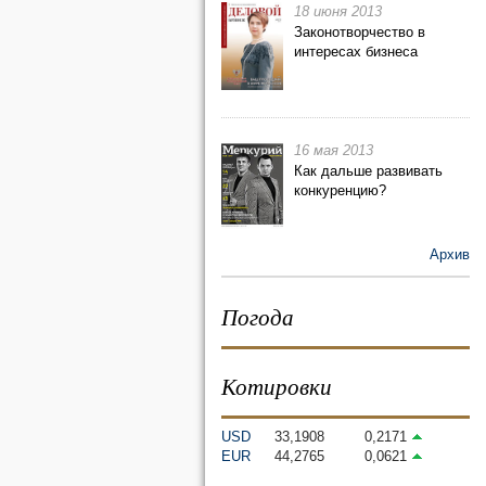
18 июня 2013
Законотворчество в
интересах бизнеса
16 мая 2013
Как дальше развивать
конкуренцию?
Архив
Погода
Котировки
USD
33,1908
0,2171
EUR
44,2765
0,0621