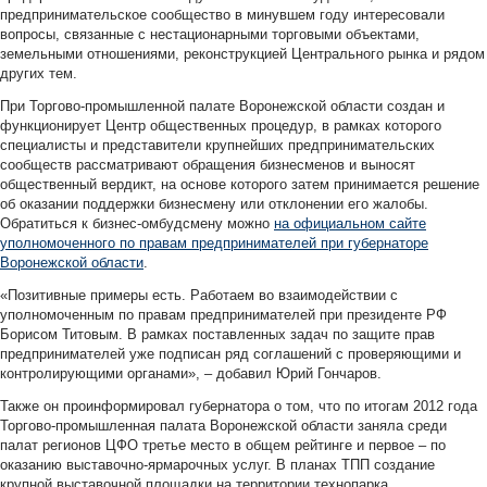
предпринимательское сообщество в минувшем году интересовали
вопросы, связанные с нестационарными торговыми объектами,
земельными отношениями, реконструкцией Центрального рынка и рядом
других тем.
При Торгово-промышленной палате Воронежской области создан и
функционирует Центр общественных процедур, в рамках которого
специалисты и представители крупнейших предпринимательских
сообществ рассматривают обращения бизнесменов и выносят
общественный вердикт, на основе которого затем принимается решение
об оказании поддержки бизнесмену или отклонении его жалобы.
Обратиться к бизнес-омбудсмену можно
на официальном сайте
уполномоченного по правам предпринимателей при губернаторе
Воронежской области
.
«Позитивные примеры есть. Работаем во взаимодействии с
уполномоченным по правам предпринимателей при президенте РФ
Борисом Титовым. В рамках поставленных задач по защите прав
предпринимателей уже подписан ряд соглашений с проверяющими и
контролирующими органами», – добавил Юрий Гончаров.
Также он проинформировал губернатора о том, что по итогам 2012 года
Торгово-промышленная палата Воронежской области заняла среди
палат регионов ЦФО третье место в общем рейтинге и первое – по
оказанию выставочно-ярмарочных услуг. В планах ТПП создание
крупной выставочной площадки на территории технопарка