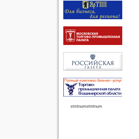
stmtnum
stmtnum