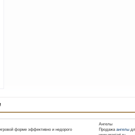
ы
Ангелы
игровой форме эффективно и недорого
Продажа
ангелы
дл
www.graniart.ru