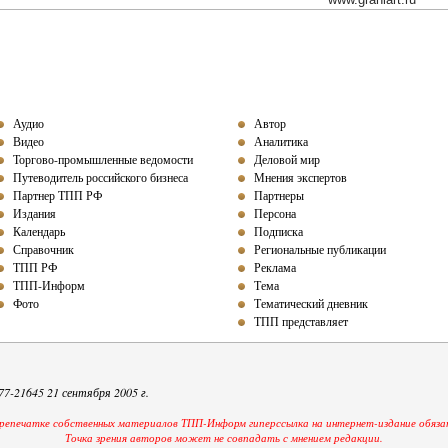
Аудио
Автор
Видео
Аналитика
Торгово-промышленные ведомости
Деловой мир
Путеводитель российского бизнеса
Мнения экспертов
Партнер ТПП РФ
Партнеры
Издания
Персона
Календарь
Подписка
Справочник
Региональные публикации
ТПП РФ
Реклама
ТПП-Информ
Тема
Фото
Тематический дневник
ТПП представляет
-21645 21 сентября 2005 г.
репечатке собственных материалов ТПП-Информ гиперссылка на интернет-издание обяза
Точка зрения авторов может не совпадать с мнением редакции.