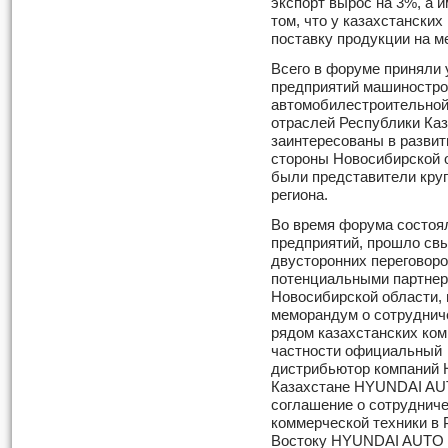
экспорт вырос на 3%, а и
том, что у казахстански
поставку продукции на м
Всего в форуме приняли 
предприятий машиностро
автомобилестроительной
отраслей Республики Ка
заинтересованы в развит
стороны Новосибирской 
были представители кр
региона.
Во время форума состоя
предприятий, прошло св
двусторонних переговоро
потенциальными партне
Новосибирской области,
меморандум о сотруднич
рядом казахстанских ком
частности официальный
дистрибьютор компаний H
Казахстане HYUNDAI A
соглашение о сотруднич
коммерческой техники в 
Востоку HYUNDAI AUTO T