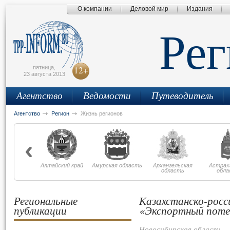
О компании
Деловой мир
Издания
сьмо
айта
Ре
пятница,
12+
23 августа 2013
Агентство
Ведомости
Путеводитель
Агентство
Регион
Жизнь регионов
Алтайский край
Амурская область
Архангельская
Астрах
область
обла
Региональные
Казахстанско-росс
публикации
«Экспортный поте
Новосибирская область