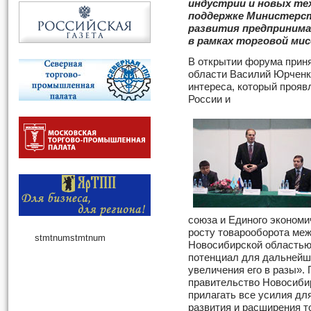
индустрии и новых те
поддержке Министерс
развития предприним
в рамках торговой мис
В открытии форума прин
области Василий Юрченко
интереса, который прояв
России и
союза и Единого экономи
росту товарооборота меж
stmtnum
stmtnum
Новосибирской областью 
потенциал для дальнейше
увеличения его в разы». 
правительство Новосиби
прилагать все усилия дл
развития и расширения т