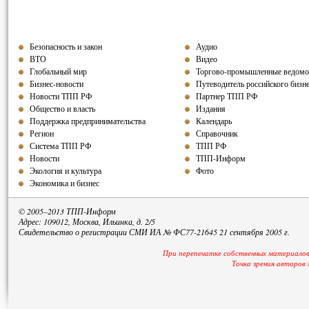
Безопасность и закон
Аудио
ВТО
Видео
Глобальный мир
Торгово-промышленные ведомо
Бизнес-новости
Путеводитель российского бизн
Новости ТПП РФ
Партнер ТПП РФ
Общество и власть
Издания
Поддержка предпринимательства
Календарь
Регион
Справочник
Система ТПП РФ
ТПП РФ
Новости
ТПП-Информ
Экология и культура
Фото
Экономика и бизнес
© 2005–2013 ТПП-Информ
Адрес: 109012, Москва, Ильинка, д. 2/5
Свидетельство о регистрации СМИ ИА № ФС77-21645 21 сентября 2005 г.
При перепечатке собственных материалов
Точка зрения авторов