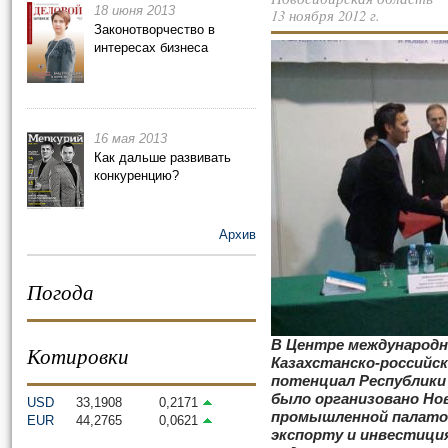
18 июня 2013
13 ноября 2012 г.
Законотворчество в
интересах бизнеса
16 мая 2013
Как дальше развивать
конкуренцию?
Архив
Погода
В Центре международн
Котировки
Казахстанско-российс
потенциал Республики
было организовано Но
USD
33,1908
0,2171
промышленной палато
EUR
44,2765
0,0621
экспорту и инвестиц