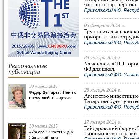
частного партнёрства
Приволжский ФО
,
Респу
05 февраля 2014 г.
Группа итальянских к
приоритеты в сотрудни
Приволжский ФО
,
Респу
29 января 2014 г.
Ульяновская ТПП орга
Региональные
ФЗ для школ.
публикации
Приволжский ФО
,
Ульяно
30 марта 2015
28 января 2014 г.
Федор Дегтярев:«Нам по
Агентство инвестицио
плечу любые задачи»
Татарстан будет учить
Приволжский ФО
,
Респу
17 января 2014 г.
30 марта 2015
Гайдаровский форум: Т
экономического разви
«Изборск»: гостиница у
Жеравьей горы