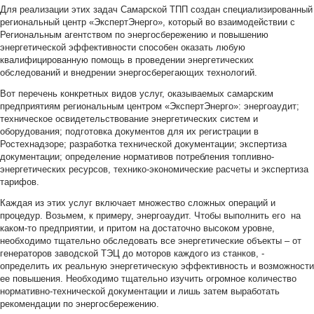
Для реализации этих задач Самарской ТПП создан специализированный
региональный центр «ЭкспертЭнерго», который во взаимодействии с
Региональным агентством по энергосбережению и повышению
энергетической эффективности способен оказать любую
квалифицированную помощь в проведении энергетических
обследований и внедрении энергосберегающих технологий.
Вот перечень конкретных видов услуг, оказываемых самарским
предприятиям региональным центром «ЭкспертЭнерго»: энергоаудит;
техническое освидетельствование энергетических систем и
оборудования; подготовка документов для их регистрации в
Ростехнадзоре; разработка технической документации; экспертиза
документации; определение нормативов потребления топливно-
энергетических ресурсов, технико-экономические расчеты и экспертиза
тарифов.
Каждая из этих услуг включает множество сложных операций и
процедур. Возьмем, к примеру, энергоаудит. Чтобы выполнить его на
каком-то предприятии, и притом на достаточно высоком уровне,
необходимо тщательно обследовать все энергетические объекты – от
генераторов заводской ТЭЦ до моторов каждого из станков, -
определить их реальную энергетическую эффективность и возможности
ее повышения. Необходимо тщательно изучить огромное количество
нормативно-технической документации и лишь затем выработать
рекомендации по энергосбережению.