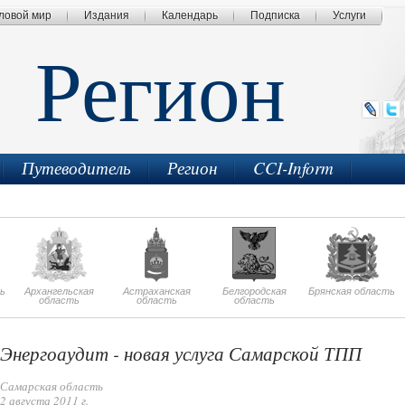
ловой мир
Издания
Календарь
Подписка
Услуги
Регион
Путеводитель
Регион
CCI-Inform
ь
Архангельская
Астраханская
Белгородская
Брянская область
область
область
область
Энергоаудит - новая услуга Самарской ТПП
Самарская область
2 августа 2011 г.