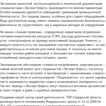
Экспертиза проектной, эксплуатационной и технической документации
специалистами «ЭкспертЭнерго» производится по многим параметрам.
Особое внимание уделяется соблюдению требований промышленной
безопасности. Это трудная задача, особенно для старого оборудования.
Ведь десятилетия назад самого термина «промышленная безопасность»
фактически не существовало, как и надежных методик ее определения.
Не менее сложная проблема – определение нормативов потребления
топливно-энергетических ресурсов (ТЭР): расхода дизельного топлива,
угля, электроэнергии на единицу выпускаемой продукции. Конечно, у
каждого агрегата есть так называемые «паспортные нормативы», но они
действительны в основном для новой техники. А поскольку на многих
заводах техника крайне изношена, в большинстве случаев нормативы
потребления приходится рассчитывать заново.
Экономическое обоснование стоимости потребляемых энергоресурсов –
самый нелегкий вопрос для специалистов «ЭкспертЭнерго», поскольку
эта стоимость часто вступает в противоречие с назначаемыми «сверху»
тарифами на тепло и электроэнергию. Общеизвестно, что нынче тарифы
часто оказываются предметом спора и всевозможных разбирательств.
Так вот, выводы «ЭкспертЭнерго» могут оказаться весомым аргументом
в таких спорах и даже в судебных разбирательствах.
Осваивая новый сектор своей деятельности, ТПП Самарской области,
руководствуется положениями Федерального закона от 23.11.2009 №
261 «Об энергосбережении и о повышении энергетической