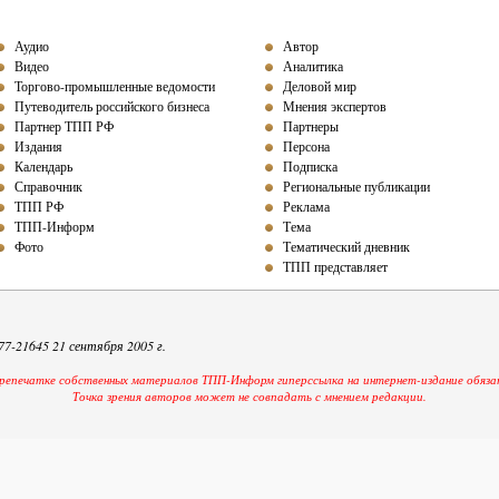
Аудио
Автор
Видео
Аналитика
Торгово-промышленные ведомости
Деловой мир
Путеводитель российского бизнеса
Мнения экспертов
Партнер ТПП РФ
Партнеры
Издания
Персона
Календарь
Подписка
Справочник
Региональные публикации
ТПП РФ
Реклама
ТПП-Информ
Тема
Фото
Тематический дневник
ТПП представляет
-21645 21 сентября 2005 г.
репечатке собственных материалов ТПП-Информ гиперссылка на интернет-издание обяза
Точка зрения авторов может не совпадать с мнением редакции.