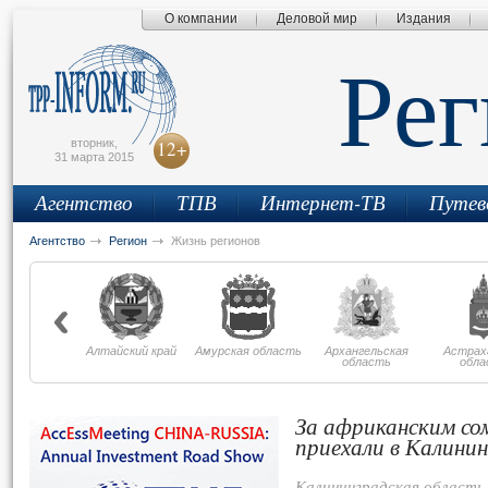
О компании
Деловой мир
Издания
сьмо
айта
Ре
вторник,
12+
31 марта 2015
Агентство
ТПВ
Интернет-ТВ
Путев
Агентство
Регион
Жизнь регионов
Алтайский край
Амурская область
Архангельская
Астрах
область
обла
За африканским со
приехали в Калини
Калининградская область