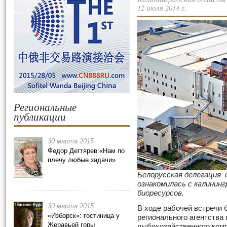
12 июля 2014 г.
Региональные
публикации
30 марта 2015
Федор Дегтярев:«Нам по
плечу любые задачи»
Белорусская делегация 
ознакомилась с калинин
биоресурсов.
30 марта 2015
В ходе рабочей встречи 
«Изборск»: гостиница у
регионального агентства
Жеравьей горы
рыбохозяйственного ком