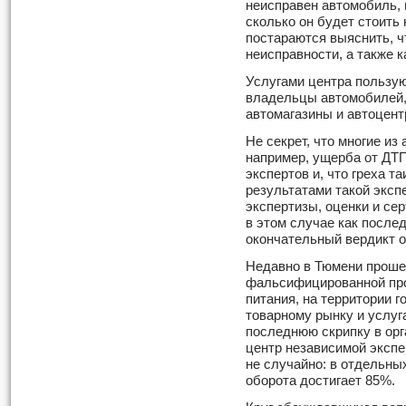
неисправен автомобиль, н
сколько он будет стоить 
постараются выяснить, ч
неисправности, а также к
Услугами центра пользую
владельцы автомобилей, 
автомагазины и автоцент
Не секрет, что многие и
например, ущерба от ДТ
экспертов и, что греха т
результатами такой эксп
экспертизы, оценки и с
в этом случае как после
окончательный вердикт 
Недавно в Тюмени проше
фальсифицированной про
питания, на территории 
товарному рынку и услу
последнюю скрипку в орг
центр независимой эксп
не случайно: в отдельны
оборота достигает 85%.