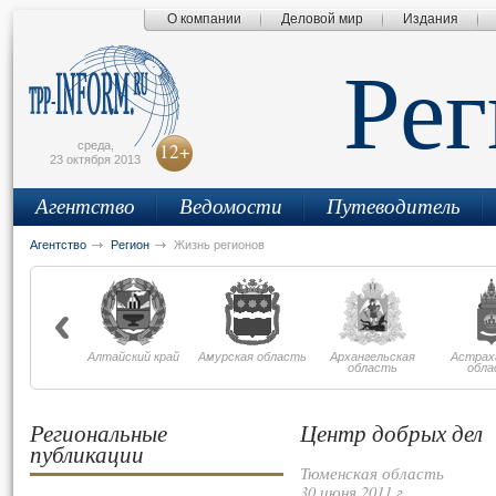
О компании
Деловой мир
Издания
сьмо
айта
Ре
среда,
12+
23 октября 2013
Агентство
Ведомости
Путеводитель
Агентство
Регион
Жизнь регионов
Алтайский край
Амурская область
Архангельская
Астрах
область
обла
Региональные
Центр добрых дел
публикации
Тюменская область
30 июня 2011 г.