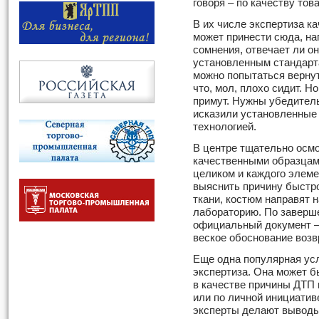
говоря – по качеству тов
В их числе экспертиза 
может принести сюда, на
сомнения, отвечает ли он
установленным стандарта
можно попытаться вернуть
что, мол, плохо сидит. Н
примут. Нужны убедитель
исказили установленные 
технологией.
В центре тщательно осмо
качественными образцами
целиком и каждого элеме
выяснить причину быстро
ткани, костюм направят 
лабораторию. По заверш
официальный документ –
веское обоснование возв
Еще одна популярная усл
экспертиза. Она может б
в качестве причины ДТП
или по личной инициатив
эксперты делают выводы 