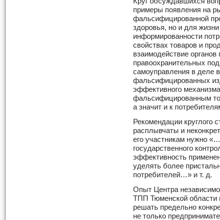
Круг обсуждавшихся воп
примеры появления на ры
фальсифицированной про
здоровья, но и для жизни
информированности потр
свойствах товаров и про
взаимодействие органов 
правоохранительных подр
самоуправления в деле 
фальсифицированных изд
эффективного механизма
фальсифицированным тов
а значит и к потребителя
Рекомендации круглого с
расплывчаты и неконкретн
его участникам нужно «…
государственного контр
эффективность примене
уделять более присталь
потребителей…» и т. д.
Опыт Центра независимо
ТПП Тюменской области п
решать предельно конкр
не только предпринимате