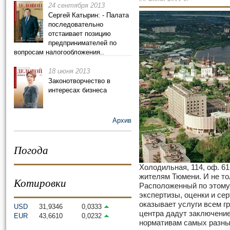
24 сентября 2013
Сергей Катырин: - Палата
последовательно
отстаивает позицию
предпринимателей по
вопросам налогообложения..
18 июня 2013
Законотворчество в
интересах бизнеса
Архив
Погода
Холодильная, 114, оф. 6
жителям Тюмени. И не т
Котировки
Расположенный по этому
экспертизы, оценки и с
оказывает услуги всем г
USD
31,9346
0,0333
центра дадут заключени
EUR
43,6610
0,0232
нормативам самых разн