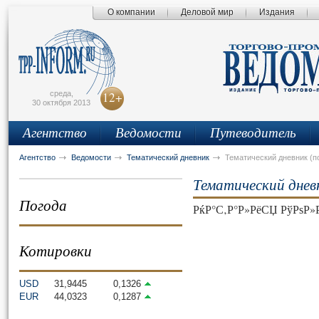
О компании
Деловой мир
Издания
сьмо
айта
среда,
12+
30 октября 2013
Агентство
Ведомости
Путеводитель
Агентство
Ведомости
Тематический дневник
Тематический дневник (п
Тематический днев
Погода
РќР°С‚Р°Р»РёСЏ РўРѕР»Р
Котировки
USD
31,9445
0,1326
EUR
44,0323
0,1287