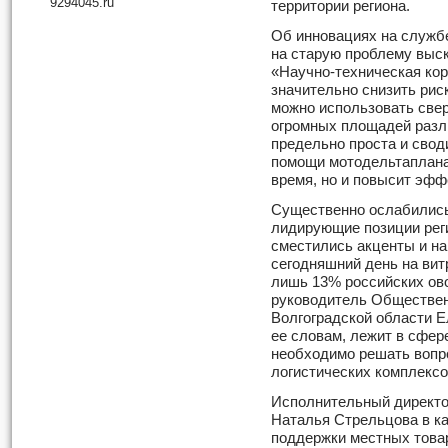
9294045.ru
территории региона.
Об инновациях на службе
на старую проблему выс
«Научно-техническая кор
значительно снизить рис
можно использовать свер
огромных площадей разли
предельно проста и свод
помощи мотодельтаплана.
время, но и повысит эфф
Существенно ослабились
лидирующие позиции реги
сместились акценты и н
сегодняшний день на вит
лишь 13% российских ов
руководитель Обществен
Волгоградской области Е
ее словам, лежит в сфер
необходимо решать вопр
логистических комплексо
Исполнительный директо
Наталья Стрельцова в к
поддержки местных това