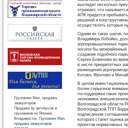
выглядит несколько пре
отражает, что называется
АПК придется пребывать 
решений и конструктивны
осуществлять которые ну
Одним из таких шагов, п
Владимира Лобойко, дол
агропромышленных парко
носили бы межрайонный х
создания подобного парк
Сергея Боженова во время
в числе приоритетных ра
размещения агропромпарк
Котово, Фролово и Михай
В целом инвестиционным
более серьезное вниман
господдержки таких прое
Грузовики Man, продажа
экономики, внешнеэконом
эвакуаторов
Волгоградской области Р
Продажа бу автобусов и
Волгоградской ТПП Вади
грузовиков из Японии,
подписанном соглашении
Владивосток.
Грузовики Man,
которого станет оценка 
продажа эвакуаторов
.
проектов нормативных п