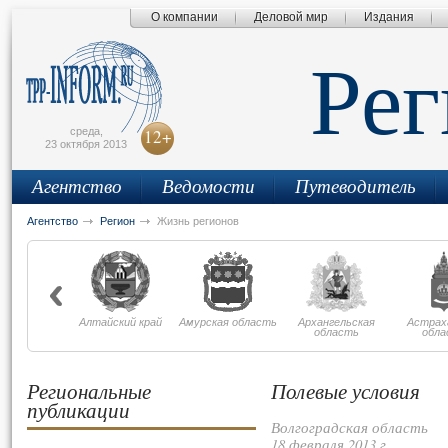
О компании
Деловой мир
Издания
сьмо
айта
Ре
среда,
12+
23 октября 2013
Агентство
Ведомости
Путеводитель
Агентство
Регион
Жизнь регионов
Алтайский край
Амурская область
Архангельская
Астрах
область
обла
Региональные
Полевые условия
публикации
Волгоградская область
18 февраля 2013 г.