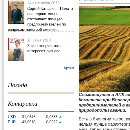
24 сентября 2013
Сергей Катырин: - Палата
последовательно
отстаивает позицию
предпринимателей по
вопросам налогообложения..
18 июня 2013
Законотворчество в
интересах бизнеса
Архив
Погода
Сложившуюся в АПК си
Комитета при Волгогр
Котировки
предпринимателей в а
природопользовании.
USD
31,9346
0,0333
Есть в биологии такое по
EUR
43,6610
0,0232
нельзя лучше характериз
масштабах всей страны о