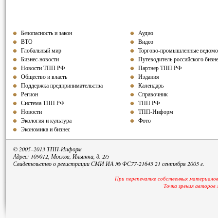
Безопасность и закон
Аудио
ВТО
Видео
Глобальный мир
Торгово-промышленные ведомо
Бизнес-новости
Путеводитель российского бизн
Новости ТПП РФ
Партнер ТПП РФ
Общество и власть
Издания
Поддержка предпринимательства
Календарь
Регион
Справочник
Система ТПП РФ
ТПП РФ
Новости
ТПП-Информ
Экология и культура
Фото
Экономика и бизнес
© 2005–2013 ТПП-Информ
Адрес: 109012, Москва, Ильинка, д. 2/5
Свидетельство о регистрации СМИ ИА № ФС77-21645 21 сентября 2005 г.
При перепечатке собственных материалов
Точка зрения авторов