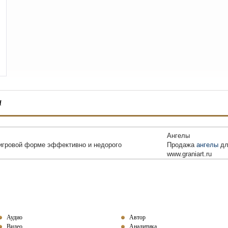
ы
Ангелы
игровой форме эффективно и недорого
Продажа
ангелы
дл
www.graniart.ru
Аудио
Автор
Видео
Аналитика