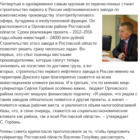
Четвертым и одновременно самым крупным из перечисленных станет
строительство первого в России нефтехимического завода по
комплексному производству этилтретбутилового
эфира, бутадиена и изобутиленовой фракции. Он
расположится в Орловском районе Ростовской
области. Сроки реализации проекта – 2012–2016
годы,объем инвестиций – 24000 млн рублей.
Строительство этого завода в Ростовской области
позволит решить сразу несколько задач. Во-
первых, это сбыт пшеницы местными
производителями, которые смогут теперь
экономить на логистике по доставке груза, а во-
вторых, строительство первого нефтяного завода в России именно на
территории Донского края благоприятно скажется на всем
инвестиционном климате региона. И в-третьих, что по мнению вице-
губернатора Сергея Горбаня особенно важно, бюджет Орловского
района получит мощную финансовую подпитку. «Я уверен, что рядом с
таким заводом обязательно появятся и другие проекты, а значит –
появятся новые рабочие места и увеличится объем налогооблагаемой
базы, что, в свою очередь, скажется на социально-экономическом
климате как района, так и всей Ростовской области», – утверждает
С. Горбань.
Члены совета единогласно проголосовали за то, чтобы предложить
губернатору Ростовской области Василию Голубеву рассмотреть