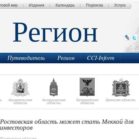
ловой мир
Издания
Календарь
Подписка
Услуги
Регион
Путеводитель
Регион
CCI-Inform
ь
Архангельская
Астраханская
Белгородская
Брянская область
область
область
область
Ростовская область может стать Меккой для
инвесторов
Ростовская область