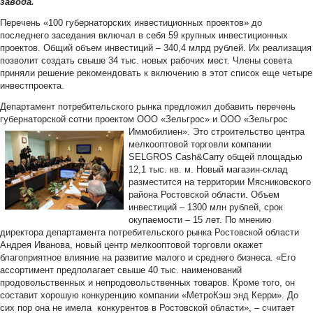
завода.
Перечень «100 губернаторских инвестиционных проектов» до
последнего заседания включал в себя 59 крупных инвестиционных
проектов. Общий объем инвестиций – 340,4 млрд рублей. Их реализация
позволит создать свыше 34 тыс. новых рабочих мест. Члены совета
приняли решение рекомендовать к включению в этот список еще четыре
инвестпроекта.
Департамент потребительского рынка предложил добавить перечень
губернаторской сотни проектом ООО «Зельгрос» и ООО
«Зельгрос
Иммобилиен». Это строительство центра
мелкооптовой торговли компании
SELGROS Cash&Carry общей площадью
12,1 тыс. кв. м. Новый магазин-склад
разместится на территории Мясниковского
района Ростовской области. Объем
инвестиций – 1300 млн рублей, срок
окупаемости – 15 лет. По мнению
директора департамента потребительского рынка Ростовской области
Андрея Иванова, новый центр мелкооптовой торговли окажет
благоприятное влияние на развитие малого и среднего бизнеса. «Его
ассортимент предполагает свыше 40 тыс. наименований
продовольственных и непродовольственных товаров. Кроме того, он
составит хорошую конкуренцию компании «МетроКэш энд Керри». До
сих пор она не имела конкурентов в Ростовской области», – считает