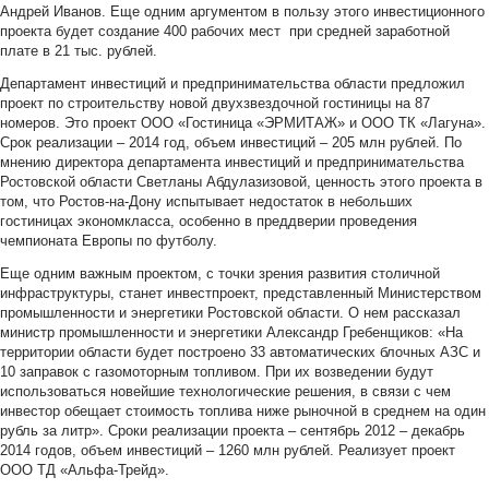
Андрей Иванов. Еще одним аргументом в пользу этого инвестиционного
проекта будет создание 400 рабочих мест при средней заработной
плате в 21 тыс. рублей.
Департамент инвестиций и предпринимательства области предложил
проект по строительству новой двухзвездочной гостиницы на 87
номеров. Это проект ООО «Гостиница «ЭРМИТАЖ» и ООО ТК «Лагуна».
Срок реализации – 2014 год, объем инвестиций – 205 млн рублей. По
мнению директора департамента инвестиций и предпринимательства
Ростовской области Светланы Абдулазизовой, ценность этого проекта в
том, что Ростов-на-Дону испытывает недостаток в небольших
гостиницах экономкласса, особенно в преддверии проведения
чемпионата Европы по футболу.
Еще одним важным проектом, с точки зрения развития столичной
инфраструктуры, станет инвестпроект, представленный Министерством
промышленности и энергетики Ростовской области. О нем рассказал
министр промышленности и энергетики Александр Гребенщиков: «На
территории области будет построено 33 автоматических блочных АЗС и
10 заправок с газомоторным топливом. При их возведении будут
использоваться новейшие технологические решения, в связи с чем
инвестор обещает стоимость топлива ниже рыночной в среднем на один
рубль за литр». Сроки реализации проекта – сентябрь 2012 – декабрь
2014 годов, объем инвестиций – 1260 млн рублей. Реализует проект
ООО ТД «Альфа-Трейд».