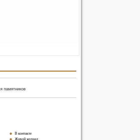
я памятников
В контакте
Живой журнал