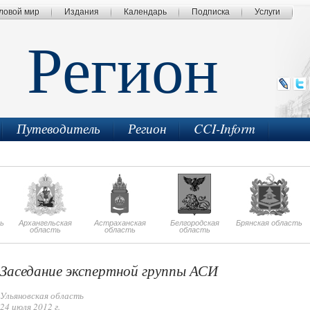
ловой мир
Издания
Календарь
Подписка
Услуги
Регион
Путеводитель
Регион
CCI-Inform
ь
Архангельская
Астраханская
Белгородская
Брянская область
область
область
область
Заседание экспертной группы АСИ
Ульяновская область
24 июля 2012 г.