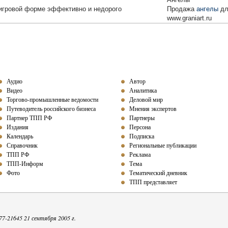
игровой форме эффективно и недорого
Продажа
ангелы
дл
www.graniart.ru
Аудио
Автор
Видео
Аналитика
Торгово-промышленные ведомости
Деловой мир
Путеводитель российского бизнеса
Мнения экспертов
Партнер ТПП РФ
Партнеры
Издания
Персона
Календарь
Подписка
Справочник
Региональные публикации
ТПП РФ
Реклама
ТПП-Информ
Тема
Фото
Тематический дневник
ТПП представляет
-21645 21 сентября 2005 г.