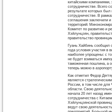
китайскими компаниями,
сотрудничестве. Всего с
результате которых был 
сотрудничестве. В рамках
соглашения заключили и 
территорий: Минэкономр
Комитет по развитию и 
Хэйлунцзян, правительст
правительство провинци
Гуань Хайбинь сообщил о 
года условия участия в 
наиболее упрощены: с то
не будет взиматься импо
таможенная пошлина, а 
теперь можно в аэропорту
Как отметил Федор Дегтя
является стратегическим
России, в том числе для
области. Свою деятель
начала 20 лет назад име
сотрудничества с Китаем
Хэйлунцзянской провинц
ведут свою деятельност
предприятий. Большой и