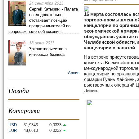
24 сентября 2013
Сергей Катырин: - Палата
16 марта состоялась в
последовательно
торгово-промышленной
отстаивает позицию
канцелярии по организ
предпринимателей по
экономической ярмарки 
вопросам налогообложения..
обсуждалось участие в 
Челябинской области, 
18 июня 2013
канцелярии с палатой.
Законотворчество в
интересах бизнеса
На встрече присутствова
комитета Всекитайского 
международной торговле
Архив
канцелярии по организац
ярмарки Гуань Хайбинь, 
выставочных операций Ц
Погода
Липин.
Котировки
USD
31,9346
0,0333
EUR
43,6610
0,0232