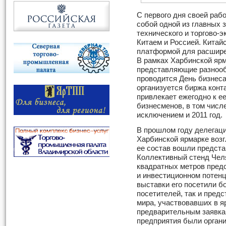
С первого дня своей раб
собой одной из главных 
технического и торгово-
Китаем и Россией. Китай
платформой для расшире
В рамках Харбинской яр
представляющие разнооб
проводится День бизнеса
организуется биржа конт
привлекает ежегодно к е
бизнесменов, в том числ
исключением и 2011 год.
В прошлом году делегац
Харбинской ярмарке воз
ее состав вошли предста
Коллективный стенд Чел
квадратных метров пред
и инвестиционном потен
выставки его посетили бо
посетителей, так и пред
мира, участвовавших в я
предварительным заявка
предприятия были орган