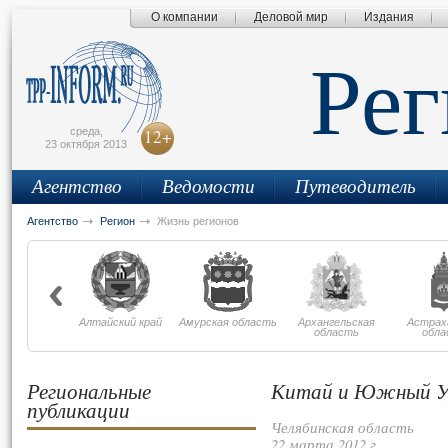
О компании
Деловой мир
Издания
сьмо
айта
Ре
среда,
12+
23 октября 2013
Агентство
Ведомости
Путеводитель
Агентство
Регион
Жизнь регионов
Алтайский край
Амурская область
Архангельская
Астрах
область
обла
Региональные
Китай и Южный Ур
публикации
Челябинская область
22 марта 2012 г.