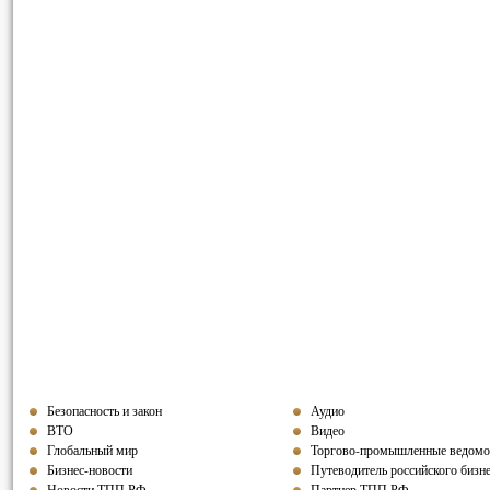
Безопасность и закон
Аудио
ВТО
Видео
Глобальный мир
Торгово-промышленные ведомо
Бизнес-новости
Путеводитель российского бизн
Новости ТПП РФ
Партнер ТПП РФ