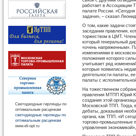
связи с другими объедин
работает в Ассоциации 
палате России. «Сегодн
задачи», – сказал Леонид
О том, какие задачи сто
заседании правления, к
торжеством в ЦМТ. Член
который генеральный ди
«очень напряженным». Па
изменениями в московск
положения которого сильн
учитывает ряд изменени
которые появились недав
деятельности палаты, ее
палаты с исполнительной
На тожественном собран
правления МТПП Юрий Ко
создания этой организац
Светодиодные гирлянды по
Московской ТПП. Тогда, в
оптимальным расценкам
дебаты, доказывая необ
светодиодные гирлянды по
органа, как ТПП. «И сего
оптимальным расценкам
торгово-промышленные п
www.eli-opt.ru
управления экономикой», 