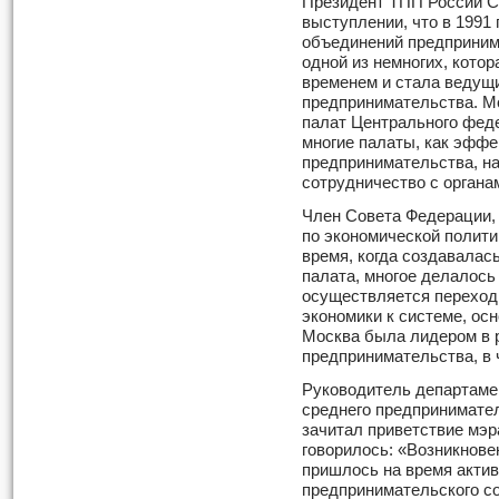
Президент ТПП России С
выступлении, что в 1991
объединений предприним
одной из немногих, кото
временем и стала ведущ
предпринимательства. М
палат Центрального феде
многие палаты, как эффе
предпринимательства, н
сотрудничество с органа
Член Совета Федерации,
по экономической полити
время, когда создавала
палата, многое делалось 
осуществляется переход
экономики к системе, ос
Москва была лидером в р
предпринимательства, в
Руководитель департамен
среднего предпринимате
зачитал приветствие мэр
говорилось: «Возникнов
пришлось на время акти
предпринимательского с