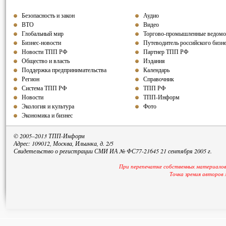
Безопасность и закон
Аудио
ВТО
Видео
Глобальный мир
Торгово-промышленные ведомо
Бизнес-новости
Путеводитель российского бизн
Новости ТПП РФ
Партнер ТПП РФ
Общество и власть
Издания
Поддержка предпринимательства
Календарь
Регион
Справочник
Система ТПП РФ
ТПП РФ
Новости
ТПП-Информ
Экология и культура
Фото
Экономика и бизнес
© 2005–2013 ТПП-Информ
Адрес: 109012, Москва, Ильинка, д. 2/5
Свидетельство о регистрации СМИ ИА № ФС77-21645 21 сентября 2005 г.
При перепечатке собственных материалов
Точка зрения авторов