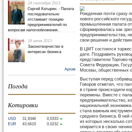
24 сентября 2013
Сергей Катырин: - Палата
Рожденная почти сразу 
последовательно
нового российского госуд
отстаивает позицию
промышленная палата отм
предпринимателей по
сформировалась как зре
вопросам налогообложения..
предпринимательства, н
свои решения и действия
18 июня 2013
Законотворчество в
В ЦМТ состоялся торжес
интересах бизнеса
дате. Поздравить руков
представители Торгово-
Совета Федерации, Госу
Архив
Москвы, общественных о
Выступая перед собравш
Погода
Говоров отметил, что пал
в стране происходили к
перемены. Вместе с пала
предпринимательство, ко
Котировки
национальной экономики
стала важным инструмен
среднего бизнеса. В ней
USD
31,9346
0,0333
из которых несколько сот
EUR
43,6610
0,0232
опирается в своих начин