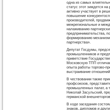
одна из самых влиятельн
статус этот зиждется на
активно участвует в реш
повышение конкурентосп
производителей, продвиж
межрегиональные и межд
налаживанию партнерски
предпринимательства, по
формированию механизма
партнерства».
Депутат Госдумы, предс
промышленников и предп
приветствие Государстве
Московскую ТПП отличае
опыта работы торгово-пр
выстраивание отношений 
В чествовании также при
профсоюзов, представите
промышленных палат, а 
Николай Засульский, пр
германской внешнеторго
В ходе заседания состо
знаков, дипломов и други