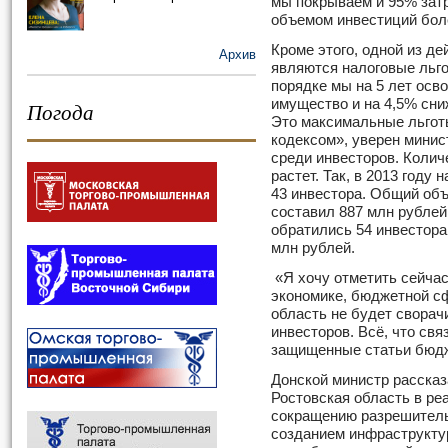
мы покрываем и 95% затр
объемом инвестиций бол
Кроме этого, одной из д
Архив
являются налоговые льго
порядке мы на 5 лет осв
имущество и на 4,5% сни
Погода
Это максимальные льгот
кодексом», уверен минис
среди инвесторов. Колич
растет. Так, в 2013 году
43 инвестора. Общий объ
составил 887 млн рублей
обратились 54 инвестора
млн рублей.
«Я хочу отметить сейчас,
экономике, бюджетной сф
область не будет свора
инвесторов. Всё, что свя
защищенные статьи бюдж
Донской министр рассказ
Ростовская область в ре
сокращению разрешитель
созданием инфраструкту