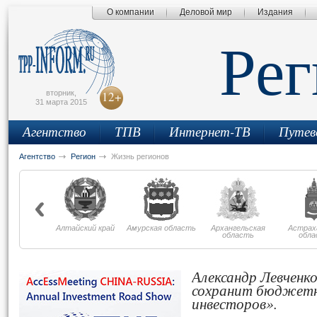
О компании
Деловой мир
Издания
сьмо
айта
Ре
вторник,
12+
31 марта 2015
Агентство
ТПВ
Интернет-ТВ
Путев
Агентство
Регион
Жизнь регионов
Алтайский край
Амурская область
Архангельская
Астрах
область
обла
Александр Левченк
сохранит бюджетн
инвесторов».