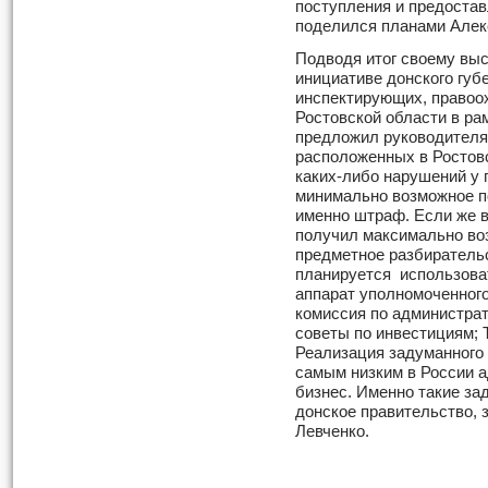
поступления и предостав
поделился планами Алек
Подводя итог своему выс
инициативе донского губ
инспектирующих, правоо
Ростовской области в ра
предложил руководителя
расположенных в Ростовс
каких-либо нарушений у 
минимально возможное по
именно штраф. Если же 
получил максимально во
предметное разбирательс
планируется использоват
аппарат уполномоченного
комиссия по администра
советы по инвестициям; 
Реализация задуманного 
самым низким в России 
бизнес. Именно такие за
донское правительство,
Левченко.