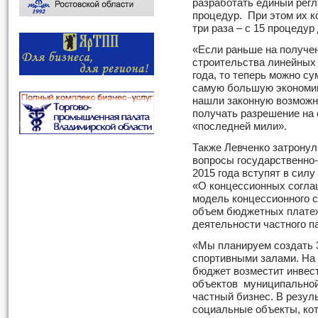
разработать единый рег
процедур. При этом их к
три раза – с 15 процедур 
«Если раньше на получе
строительства линейных
года, то теперь можно с
самую большую экономию 
нашли законную возможн
получать разрешение на
«последней мили».
Также Левченко затрону
вопросы государственно-
2015 года вступят в сил
«О концессионных согла
модель концессионного с
объем бюджетных платеж
деятельности частного п
«Мы планируем создать 
спортивными залами. На
бюджет возместит инвест
объектов муниципальной
частный бизнес. В резул
социальные объекты, ко