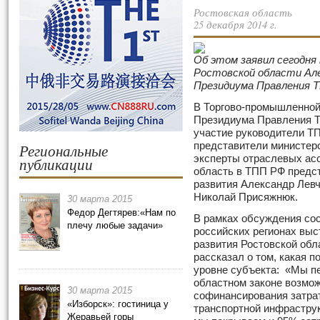
Ростовская область
25 декабря 2014 г.
Об этом заявил сегодня
Ростовской области Але
Президиума Правления Т
В Торгово-промышленной
Президиума Правления Т
участие руководители ТП
представители министерс
Региональные
эксперты отраслевых ас
публикации
область в ТПП РФ предс
развития Александр Левч
Николай Присяжнюк.
30 марта 2015
Федор Дегтярев:«Нам по
В рамках обсуждения сос
плечу любые задачи»
российских регионах выс
развития Ростовской обл
рассказал о том, какая 
уровне субъекта: «Мы пе
областном законе возмож
30 марта 2015
софинансирования затра
«Изборск»: гостиница у
транспортной инфраструк
Жеравьей горы