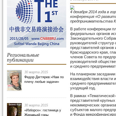
4 декабря 2014 года в г
конференция «О развити
предпринимательства Кр
В работе конференции п
федеральных органов ис
Законодательного Собран
руководителей структур 
представителей органов 
Краснодарского края, гл
Региональные
членов Совета по предпр
публикации
руководителей обществе
и среднего предпринимат
30 марта 2015
На планерном заседании
Федор Дегтярев:«Нам по
взаимодействия власти и 
плечу любые задачи»
среднего предпринимател
уходящий год.
В рамках «Тематической 
представителей крупных
некоммерческих организ
30 марта 2015
субъектов малого предп
«Изборск»: гостиница у
и Фонда микрофинансиров
Жеравьей горы