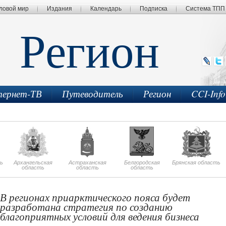
ловой мир
Издания
Календарь
Подписка
Система ТПП
Регион
ернет-ТВ
Путеводитель
Регион
CCI-Inf
ь
Архангельская
Астраханская
Белгородская
Брянская область
область
область
область
В регионах приарктического пояса будет
разработана стратегия по созданию
благоприятных условий для ведения бизнеса