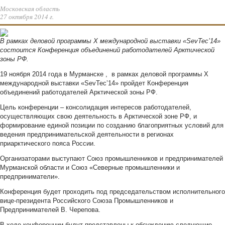
Московская область
27 октября 2014 г.
В рамках деловой программы X международной выставки «SevTec’14»
состоится Конференция объединений работодателей Арктической
зоны РФ.
19 ноября 2014 года в Мурманске , в рамках деловой программы X
международной выставки «SevTec’14» пройдет Конференция
объединений работодателей Арктической зоны РФ.
Цель конференции – консолидация интересов работодателей,
осуществляющих свою деятельность в Арктической зоне РФ, и
формирование единой позиции по созданию благоприятных условий для
ведения предпринимательской деятельности в регионах
приарктического пояса России.
Организаторами выступают Союз промышленников и предпринимателей
Мурманской области и Союз «Северные промышленники и
предприниматели».
Конференция будет проходить под председательством исполнительного
вице-президента Российского Союза Промышленников и
Предпринимателей В. Черепова.
В ходе конференции будут представлены к обсуждению следующие