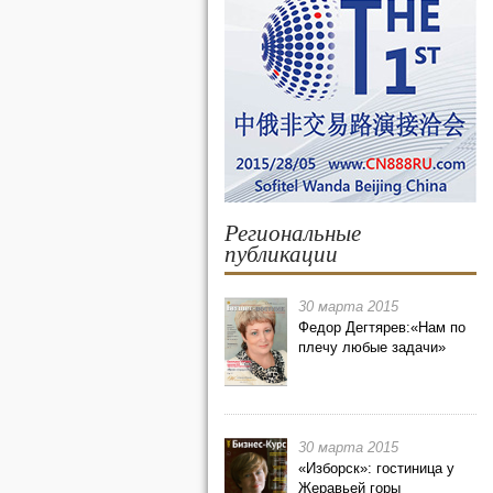
Региональные
публикации
30 марта 2015
Федор Дегтярев:«Нам по
плечу любые задачи»
30 марта 2015
«Изборск»: гостиница у
Жеравьей горы