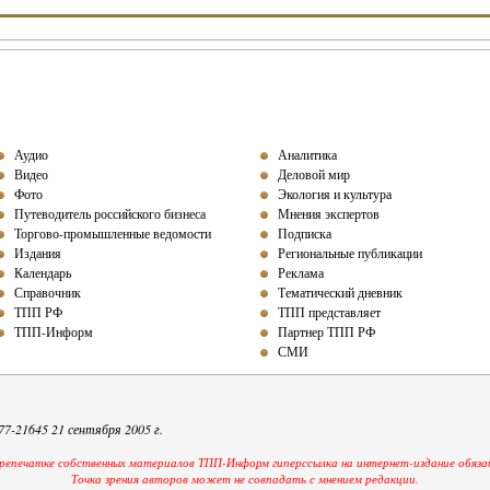
Аудио
Аналитика
Видео
Деловой мир
Фото
Экология и культура
Путеводитель российского бизнеса
Мнения экспертов
Торгово-промышленные ведомости
Подписка
Издания
Региональные публикации
Календарь
Реклама
Справочник
Тематический дневник
ТПП РФ
ТПП представляет
ТПП-Информ
Партнер ТПП РФ
СМИ
-21645 21 сентября 2005 г.
репечатке собственных материалов ТПП-Информ гиперссылка на интернет-издание обяза
Точка зрения авторов может не совпадать с мнением редакции.