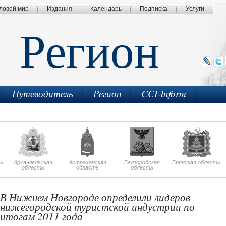
ловой мир
Издания
Календарь
Подписка
Услуги
Регион
Путеводитель
Регион
CCI-Inform
ь
Архангельская
Астраханская
Белгородская
Брянская область
область
область
область
В Нижнем Новгороде определили лидеров
нижегородской туристской индустрии по
итогам 2011 года