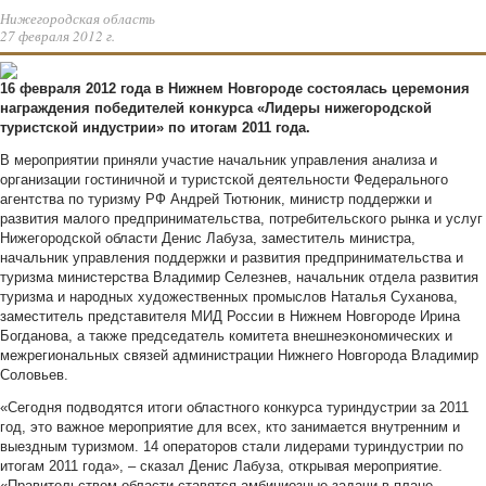
Нижегородская область
27 февраля 2012 г.
16 февраля 2012 года в Нижнем Новгороде состоялась церемония
награждения победителей конкурса «Лидеры нижегородской
туристской индустрии» по итогам 2011 года.
В мероприятии приняли участие начальник управления анализа и
организации гостиничной и туристской деятельности Федерального
агентства по туризму РФ Андрей Тютюник, министр поддержки и
развития малого предпринимательства, потребительского рынка и услуг
Нижегородской области Денис Лабуза, заместитель министра,
начальник управления поддержки и развития предпринимательства и
туризма министерства Владимир Селезнев, начальник отдела развития
туризма и народных художественных промыслов Наталья Суханова,
заместитель представителя МИД России в Нижнем Новгороде Ирина
Богданова, а также председатель комитета внешнеэкономических и
межрегиональных связей администрации Нижнего Новгорода Владимир
Соловьев.
«Сегодня подводятся итоги областного конкурса туриндустрии за 2011
год, это важное мероприятие для всех, кто занимается внутренним и
выездным туризмом. 14 операторов стали лидерами туриндустрии по
итогам 2011 года», – сказал Денис Лабуза, открывая мероприятие.
«Правительством области ставятся амбициозные задачи в плане