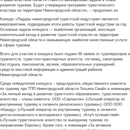
развития туризма. Будет утверждена программа туристического
кластера на территории Нижегородской области», – продолжил он.
Конкурс «Лидеры нижегородской туристской индустрии» является
мероприятием, подводящим итоги работы туристской индустрии за год.
Основные задачи конкурса — выявление организаций, вносящих
значительный вклад в развитие туристской отрасли на территории
Нижегородской области и оказывающих наиболее качественные услуги
в сфере туризма.
Всего для участия в конкурсе было подано 66 заявок от туроператоров и
турагентств, туристско-транспортных агентств, гостиниц, санаториев,
баз отдыха, пансионатов, музеев, образовательных учреждений,
средств массовой информации и администраций районов
Нижегородской области.
Среди победителей конкурса – председатель общественного комитета
по туризму при ТПП Нижегородской области Татьяна Смайл в номинации
«За личный вклад в развитие туристского образования», туристические
агентства – члены комитета: ООО «Серпантин» («Лучший оператор по
внутреннему туризму в сегменте религиозного туризма»), ООО ООО
«Какаду» («Лучший оператор по внутреннему туризму в сегменте
детско-юношеского и молодежного туризма»), «Клуб путешествий»
(«Лучшее туристическое агентство по выездному туризму по
направлению Европа»). Кроме того, в номинации «За активное