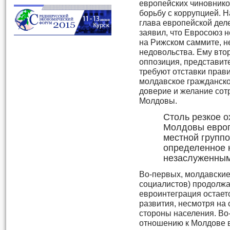
европейских чиновнико
борьбу с коррупцией. 
глава европейской дел
заявил, что Евросоюз 
на Рижском саммите, не
недовольства. Ему вто
оппозиция, представит
требуют отставки прави
молдавское гражданско
доверие и желание сот
Молдовы.
Столь резкое 
Молдовы европ
местной групп
определенное 
незаслуженным
Во-первых, молдавские
социалистов) продолжаю
евроинтеграция остае
развития, несмотря на
стороны населения. Во
отношению к Молдове в