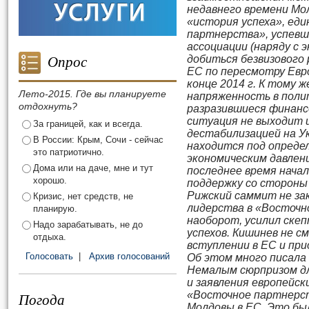
недавнего времени Мо
«история успеха», ед
партнерства», успевш
ассоциации (наряду с 
Опрос
добиться безвизового
ЕС по пересмотру Евр
конце 2014 г. К тому 
Лето-2015. Где вы планируете
напряженность в поли
отдохнуть?
разразившиеся финанс
ситуация не выходит и
За границей, как и всегда.
дестабилизацией на У
В России: Крым, Сочи - сейчас
находится под опреде
это патриотично.
экономическим давлен
Дома или на даче, мне и тут
последнее время нача
хорошо.
поддержку со стороны 
Рижский саммит не за
Кризис, нет средств, не
лидерства в «Восточно
планирую.
наоборот, усилил скеп
Надо зарабатывать, не до
успехов. Кишинев не с
отдыха.
вступлении в ЕС и при
Голосовать
|
Архив голосований
Об этом много писала 
Немалым сюрпризом д
и заявления европейск
«Восточное партнерс
Погода
Молдовы в ЕС. Это бы