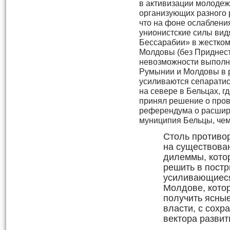
в активизации молоде
организующих разного р
что на фоне ослаблени
унионистские силы ви
Бессарабии» в жестко
Молдовы (без Приднест
невозможности выполн
Румынии и Молдовы в р
усиливаются сепаратис
на севере в Бельцах, г
принял решение о пров
референдума о расшир
муниципия Бельцы, че
Столь противо
на существова
дилеммы, кото
решить в постр
усиливающиеся
Молдове, кото
получить ясные
власти, с сохр
вектора развит