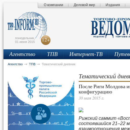
О компании
Деловой мир
Издания
сьмо
айта
понедельник,
12+
01 июня 2015
Агентство
ТПВ
Интернет-ТВ
Путев
Агентство
ТПВ
Тематический дневник
Тематический днев
После Риги Молдова 
конфигурацию
30 мая 2015 г.
Рижский саммит «Вос
состоявшийся 21–22 ма
взаимоотношения межд