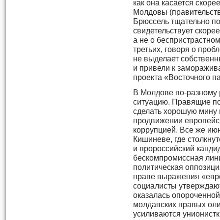
как она касается скор
Молдовы (правительство
Брюссель тщательно по
свидетельствует скоре
а не о беспристрастном
третьих, говоря о про
не выделает собственн
и привели к заморажив
проекта «Восточного п
В Молдове по-разному
ситуацию. Правящие п
сделать хорошую мину п
продвижении европейск
коррупцией. Все же ию
Кишиневе, где столкну
и пророссийский кандид
бескомпромиссная лин
политическая оппозици
праве выражения «евр
социалисты утверждают
оказалась опороченно
молдавских правых оли
усиливаются унионистк