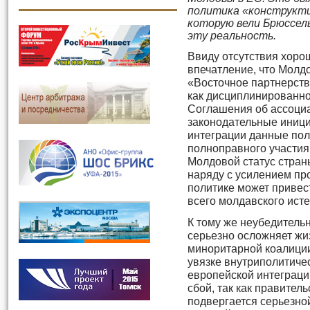
политика «конструкти
которую вели Брюссел
эту реальность.
Ввиду отсутствия хоро
впечатление, что Молд
«Восточное партнерства
как дисциплинированн
Соглашения об ассоци
законодательные иници
интеграции данные по
полноправного участия 
Молдовой статус стран
наряду с усилением пр
политике может привес
всего молдавского ист
К тому же неубедитель
серьезно осложняет ж
миноритарной коалиции
увязке внутриполитиче
европейской интеграци
сбой, так как правител
подвергается серьезно