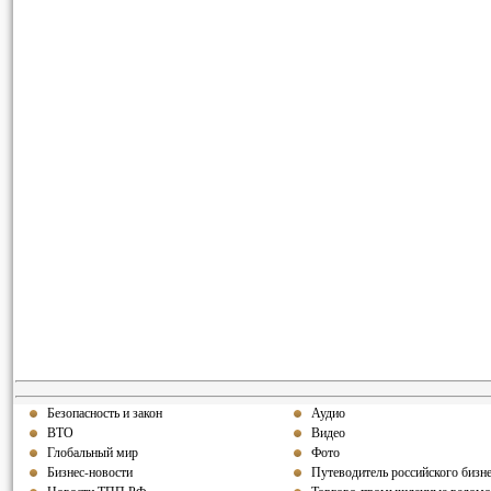
Безопасность и закон
Аудио
ВТО
Видео
Глобальный мир
Фото
Бизнес-новости
Путеводитель российского бизн