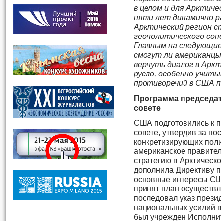
в целом и для Арктиче
пяти лет динамично 
Арктический регион с
геополитического соп
Главным на следующие
смогут ли американцы
вернуть диалог в Арк
русло, особенно учиты
противоречий в США п
Программа председа
совете
США подготовились к п
совете, утвердив за по
конкретизирующих полити
американское правите
стратегию в Арктическо
дополнила Директиву пр
основные интересы США
принят план осуществле
последовал указ прези
национальных усилий в 
был учрежден Исполнит