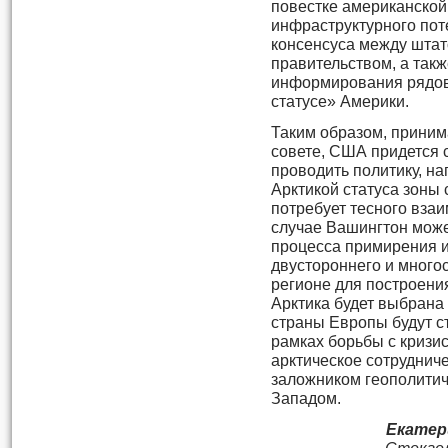
повестке американской
инфраструктурного пот
консенсуса между шта
правительством, а так
информирования рядов
статусе» Америки.
Таким образом, приним
совете, США придется 
проводить политику, н
Арктикой статуса зоны 
потребует тесного взаи
случае Вашингтон може
процесса примирения и
двустороннего и много
регионе для построени
Арктика будет выбрана
страны Европы будут с
рамках борьбы с кризис
арктическое сотрудниче
заложником геополитич
Западом.
Екатер