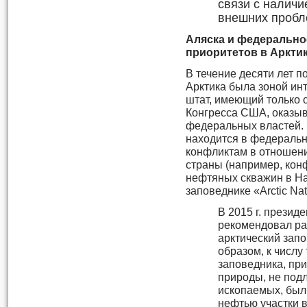
связи с налич
внешних пробл
Аляска и федерально
приоритетов в Аркти
В течение десяти лет 
Арктика была зоной ин
штат, имеющий только 
Конгресса США, оказыв
федеральных властей. 
находится в федеральн
конфликтам в отношен
страны (например, кон
нефтяных скважин в Н
заповеднике «Arctic Nati
В 2015 г. прези
рекомендовал р
арктический запо
образом, к числу
заповедника, пр
природы, не под
ископаемых, был
нефтью участки 