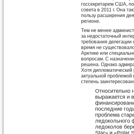
госсекретарем США, по
совета в 2011 г. Она т
пользу расширения де
регионе.
Тем не менее админист
за недостаточный интер
требования делегации о
время не существовало
Арктике или специальн
вопросам. С назначени
решена. Однако адмирал
Хотя дипломатический 
актуальной проблемой в
степень заинтересован
Относительно н
выражается и 
финансировани
последние год
проблема стар
ледокольного 
ледоколов бер
Star» и «Polar