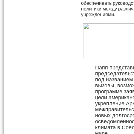
обеспечивать руководс
политики между разли
учреждениями.
Папп представ
председательс
под названием
вызовы, возмож
программе зая
цели американ
укрепление Арк
межправительс
новых долгоср
осведомленнос
климата в Сое
мире.