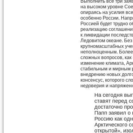
Выполнить все три зая
на высоком уровне Сое
опираясь на усилия все
особенно России. Напр
Россией будет трудно 
реализацию соглашений
к ликвидации последст
Ледовитом океане. Без
крупномасштабных учен
неполноценным. Более 
сложных вопросов, как
изменение климата, Ар
стабильным и мирным р
внедрению новых долг
консенсус, которого с
недоверия и напряженн
На сегодня вы
ставят перед с
достаточно пр
Папп заявил о
Россию как од
Арктического с
открытой», изо