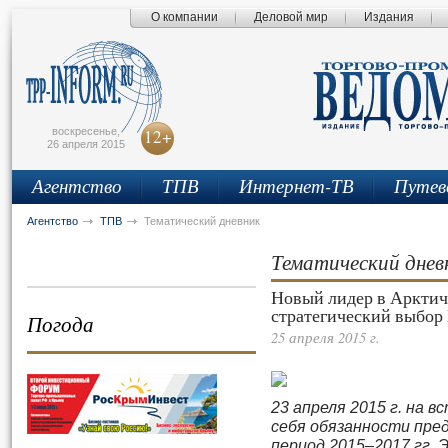
О компании
Деловой мир
Издания
сьмо
айта
воскресенье,
12+
26 апреля 2015
Агентство
ТПВ
Интернет-ТВ
Путев
Агентство
ТПВ
Тематический дневник
Тематический днев
Новый лидер в Арктиче
стратегический выбор
Погода
25 апреля 2015 г.
23 апреля 2015 г. на 
себя обязанности пре
период 2015–2017 гг.