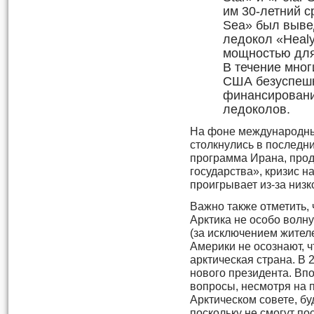
им 30-летний ср
Sea» был вывед
ледокол «Healy
мощностью для
В течение мног
США безуспешн
финансировани
ледоколов.
На фоне международны
столкнулись в последн
программа Ирана, про
государства», кризис н
проигрывает из-за низк
Важно также отметить, 
Арктика не особо волн
(за исключением жител
Америки не осознают, 
арктическая страна. В 
нового президента. Впо
вопросы, несмотря на 
Арктическом совете, бу
поскольку не смогут п