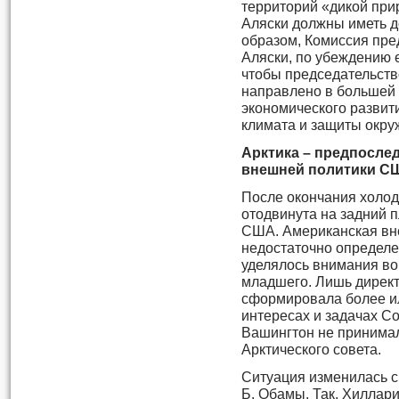
территорий «дикой прир
Аляски должны иметь д
образом, Комиссия пре
Аляски, по убеждению е
чтобы председательств
направлено в большей
экономического развит
климата и защиты окр
Арктика – предпослед
внешней политики С
После окончания холод
отодвинута на задний 
США. Американская вн
недостаточно определе
уделялось внимания во
младшего. Лишь директи
сформировала более и
интересах и задачах С
Вашингтон не принимал
Арктического совета.
Ситуация изменилась с
Б. Обамы. Так, Хиллар