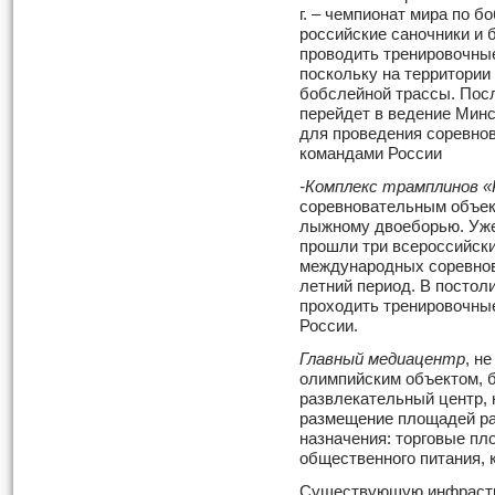
г. – чемпионат мира по б
российские саночники и
проводить тренировочные
поскольку на территории
бобслейной трассы. Посл
перейдет в ведение Минс
для проведения соревно
командами России
-Комплекс трамплинов «
соревновательным объек
лыжному двоеборью. Уже 
прошли три всероссийски
международных соревнова
летний период. В постол
проходить тренировочны
России.
Главный медиацентр
, н
олимпийским объектом, б
развлекательный центр, 
размещение площадей ра
назначения: торговые пл
общественного питания, к
Существующую инфрастр