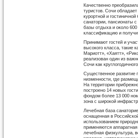
Качественно преобразил
туристов. Сочи обладает
курортной и гостиничной 
санатории, пансионаты с
базы отдыха и около 600
классификацию и получи
Принимают гостей и уча
высокого класса, такие 
Мариотт», «Хаятт», «Риксо
реализован один из важн
Сочи как круглогодичного
Существенное развитие 
низменности, где разме
На территории прибрежно
построено 14 новых гос
фондом более 13 000 но
зона с широкой инфраст
Лечебная база санаторие
оснащенная в Российско
использованием природн
применяются аппаратная 
лечебная физкультура, в