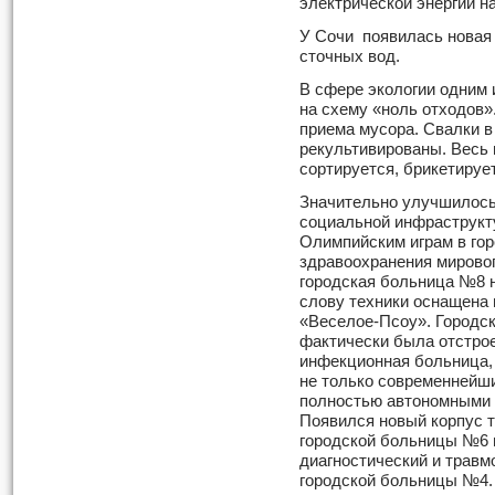
электрической энергии н
У Сочи появилась новая
сточных вод.
В сфере экологии одним 
на схему «ноль отходов»
приема мусора. Свалки в
рекультивированы. Весь 
сортируется, брикетируе
Значительно улучшилось
социальной инфраструкту
Олимпийским играм в го
здравоохранения мирового
городская больница №8 
слову техники оснащена 
«Веселое-Псоу». Городс
фактически была отстрое
инфекционная больница, 
не только современнейш
полностью автономными 
Появился новый корпус т
городской больницы №6 
диагностический и травм
городской больницы №4.