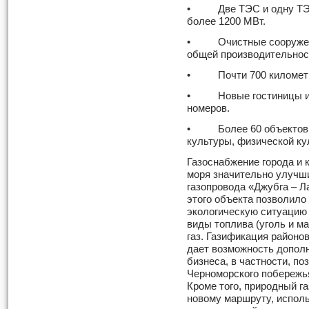
• Две ТЭС и одну ТЭЦ
более 1200 МВт.
• Очистные сооружения
общей производительност
• Почти 700 километро
• Новые гостиницы и о
номеров.
• Более 60 объектов о
культуры, физической ку
Газоснабжение города и 
моря значительно улучш
газопровода «Джубга – Л
этого объекта позволило
экологическую ситуацию 
виды топлива (уголь и ма
газ. Газификация районов
дает возможность дополн
бизнеса, в частности, п
Черноморского побережь
Кроме того, природный га
новому маршруту, исполь