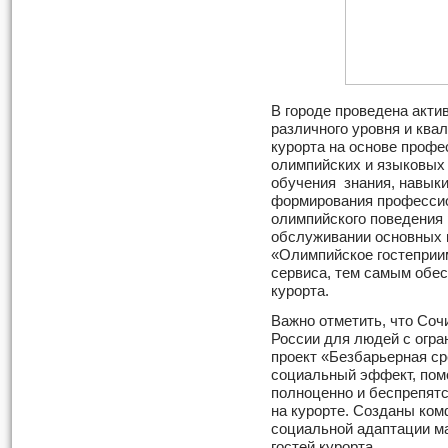
В городе проведена акти
различного уровня и ква
курорта на основе профе
олимпийских и языковых
обучения знания, навык
формирования профессио
олимпийского поведения 
обслуживании основных 
«Олимпийское гостеприи
сервиса, тем самым обес
курорта.
Важно отметить, что Соч
России для людей с огр
проект «Безбарьерная ср
социальный эффект, пом
полноценно и беспрепят
на курорте. Созданы ко
социальной адаптации м
гостей курорта.