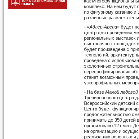
как многофункциональны
комплекс. На нем будут 
по фигурному катанию и 
различные развлекатель
-
«Адлер-Арена»
будет п
центр для проведения м
региональных выставок и
выставочных площадок в
будет произведена с пр
технологий, архитектурн
проведена с использова
экологичных строительн
перепрофилирования объ
станет возможным прове
узкопрофильных меропри
- На базе
Малой ледовой
Тренировочного центра д
Всероссийский детский с
Центр будет функциониро
продолжительностью сме
принимать до 350 детей в
организовано 12 смен. Д
на организацию и осущес
реализацию основных и 