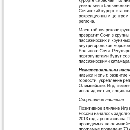
курорте «Красная Поляна
уникальный бальнеологич
Сочинский курорт станов
рекреационным центром 
региона.
Масштабная реконструкц
превратит Сочи в крупн
пассажирских и круизных
внутригородское морское
Большого Сочи. Регуляр
портопунктами будут со
пассажирскими катамаран
Нематериальным насл
навыки и опыт, развитие
гордости, укрепление ре
Олимпийских Игр, измен
инвалидностью, социальн
Спортивное наследие
Позитивное влияние Игр 
России началось задолго 
2013 годы реализована П
проводимых на олимпийск
программе проведено 73 