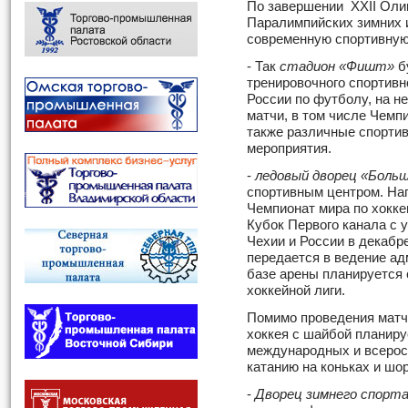
По завершении XXII Олим
Паралимпийских зимних и
современную спортивную
- Так
стадион «Фишт»
б
тренировочного спортивн
России по футболу, на 
матчи, в том числе Чемпи
также различные спорти
мероприятия.
-
ледовый дворец «Боль
спортивным центром. На
Чемпионат мира по хоккею
Кубок Первого канала с 
Чехии и России в декабр
передается в ведение ад
базе арены планируется
хоккейной лиги.
Помимо проведения матч
хоккея с шайбой планиру
международных и всерос
катанию на коньках и шор
-
Дворец зимнего спорта