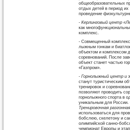
общеобразовательных пр
отдых детей в период их
проведение физкультурн
-
Керлинговый центр «Ле
как многофункциональны
комплекс.
- Совмещенный комплекс
лыжным гонкам и биатл
объектом и комплексом д
соревнований. После зав
объект станет частью го
«Газпром».
-
Горнолыжный центр и 
станут туристическим об
тренировок и соревнован
позволяют проводить сор
горнолыжного спорта в о
уникальным для России.
Тренировочная разгонна
использоваться для пров
бобслею, скелетону и сан
олимпийской санно-бобсл
чемпионат Европы и этап