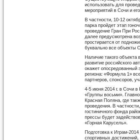
использовать для прове
мероприятий в Сочи и его
В частности, 10-12 октяб
парка пройдет этап гоноч
проведение Гран При Рос
далее предусмотрена воз
простирается от подножи
буквально все объекты О
Наличие такого объекта 
развитие российского ав
окажет опосредованный 
региона: «Формула 1» вс
партнеров, спонсоров, у
4-5 июня 2014 г. в Сочи 
«Группы восьми». Главно
Красная Поляна, где такж
проведения. В частности
гостиничного фонда райо
прессы будет задействов
«Горная Карусель».
Подготовка к Играм-2014
спортивных достижений,