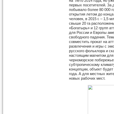
на лето 2014 года, но уж
первых посетителей. За 
побывало более 80 000 г
открытия летом до конца
человек, в 2015 г. – 1,5 м
свыше 20 га расположен
«Богатырь» и 12 групп а
для России и Европы аме
свободного падения. Тем
совместить прокат на ат
развлечения и игры с эм
русского фольклора и ск
настоящим магнитом для
черноморское побережье
субтропическому климат
концепции, объект будет 
года. А для местных жит
новых рабочих мест.