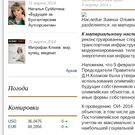
31 марта 2014
4 марта 2014 г.
Наталья Субботина:
«Будущее за
Наследие Зимних Олимпи
Бухгалтерским
разделяется на матери
Аутсорсингом»
К материальному насл
реконструированные спо
31 марта 2014
транспортная инфраструк
Митрофан Клюев: мэр,
модернизированная теле
купец, меценат
энергетическая инфраст
Напомним, что 9 февраля
Председателя Правитель
Архив
Д.Н.Козаком была утвер
использования олимпийск
Погода
будущих собственников 
олимпийских объектов, а
иные формы собственнос
Котировки
К проведению ОИ- 2014 
объектов, в том числе д
Постолимпийское предна
USD
36,0475
0
учетом их максимально 
EUR
48,2856
0
наибольшей социальной 