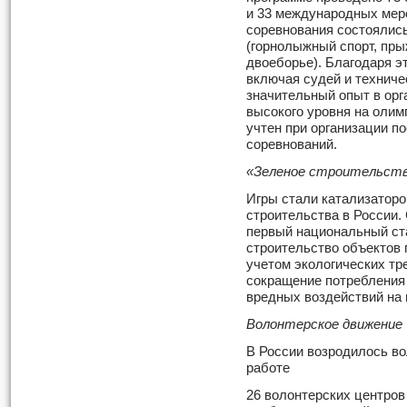
и 33 международных мер
соревнования состоялись
(горнолыжный спорт, пры
двоеборье). Благодаря э
включая судей и техниче
значительный опыт в орг
высокого уровня на олим
учтен при организации 
соревнований.
«Зеленое строительст
Игры стали катализаторо
строительства в России. 
первый национальный ста
строительство объектов 
учетом экологических тр
сокращение потребления 
вредных воздействий на 
Волонтерское движение
В России возродилось во
работе
26 волонтерских центров