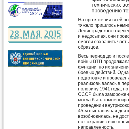
технических во
проведению те
На протяжении всей во
тяжело пришлось немн
Ленинградского отделе
и недосыпая, они пров
смогли сохранить част
образцов.
Весь период до и посл
войны ВТП продолжала
функции, но их значени
боевых действий. Одна
подготовке и проведен
реализовывалась в пер
половину 1941 года, но
СССР была заморожена 
могла быть компенсиро
проведении внутрисоюз
45-м выставочная деят
возобновилась, не дос
но сохранив свою пре
направленность.