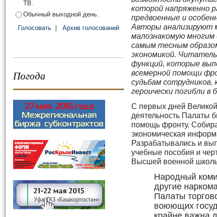
ТВ.
которой напряженно р
Обычный выходной день.
предвоенные и особенн
Авторы анализируют 
Голосовать
|
Архив голосований
малознакомую многим 
самым тесным образом
экономикой. Читатель
функций, которые вып
Погода
всемерной помощи фро
судьбам сотрудников,
героически погибли в б
С первых дней Велико
деятельность Палаты 
помощь фронту. Собира
экономическая информа
Разрабатывались и вып
учебные пособия и чер
Высшей военной школы
Народный коми
другие наркома
Палаты торгов
воюющих госуд
крайне важна 