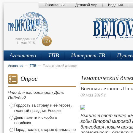
О компании
Деловой мир
Издания
сьмо
айта
понедельник,
12+
11 мая 2015
Агентство
ТПВ
Интернет-ТВ
Путев
Агентство
ТПВ
Тематический дневник
Тематический днев
Опрос
Военная летопись Пал
Что для вас означает День
09 мая 2015 г.
Победы?
Гордость за страну и её героев,
главный праздник России.
Вышла в свет книга «
День памяти и скорби о
годы Второй мировой в
погибших.
благодаря новым арх
Парад, салют, старые фильмы по
возможность окунутьс