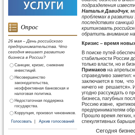
подразделения извест
Наталья Давидчук
, 
проблемах в развитии 
последствиях санкций 
Опрос
критиковать российск
обратить внимание на
26 мая – День российского
Кризис – время новы
предпринимательства. Что
сегодня мешает развитию
В поиске путей обеспе
бизнеса в России?
стабильности России д
только власти, но и биз
Санкции, кризис, снижение
Примаков
на апрельск
инвестиций.
справедливо заметил:
Несовершенство
заключается в том, что
законодательства,
ничего не решается». 
неэффективная банковская и
угодно рассуждать о пр
налоговая политика.
бизнеса, пагубных пос
Недостаточная поддержка
Россию извне, критиков
государства.
предпринимателям обра
Коррупция, произвол чиновников.
Прошло время легких, 
спекулятивных барыше
Голосовать
|
Архив голосований
Сегодня бизнес 