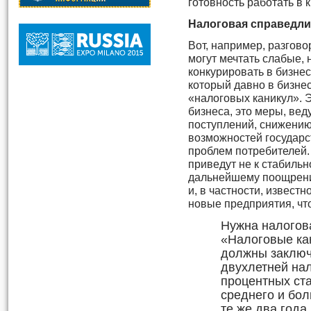
готовность работать в 
Налоговая справедл
Вот, например, разгово
могут мечтать слабые,
конкурировать в бизнесе
который давно в бизнес
«налоговых каникул». 
бизнеса, это меры, ве
поступлений, снижению
возможностей государ
проблем потребителей.
приведут не к стабильно
дальнейшему поощрени
и, в частности, извест
новые предприятия, что
Нужна налогов
«Налоговые кан
должны заключа
двухлетней на
процентных ста
среднего и бол
те же два года