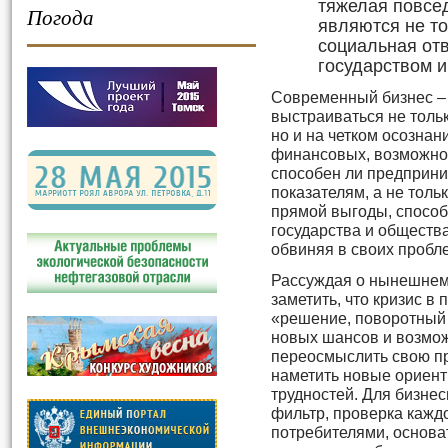
тяжелая повсе
Погода
являются не то
социальная от
государством 
Современный бизнес – 
выстраиваться не тольк
но и на четком осознан
финансовых, возможнос
способен ли предприн
показателям, а не толь
прямой выгоды, способ
государства и общества
обвиняя в своих пробле
Рассуждая о нынешнем 
заметить, что кризис в 
«решение, поворотный 
новых шансов и возмож
переосмыслить свою п
наметить новые ориент
трудностей. Для бизне
фильтр, проверка кажд
потребителями, основа