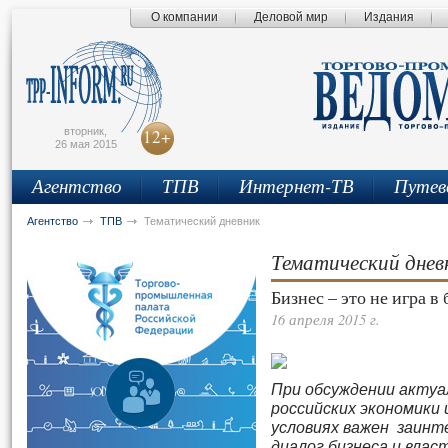
О компании
Деловой мир
Издания
сьмо
айта
вторник,
12+
26 мая 2015
Агентство
ТПВ
Интернет-ТВ
Путев
Агентство
ТПВ
Тематический дневник
Тематический днев
Бизнес – это не игра в
16 апреля 2015 г.
При обсуждении актуа
российских экономики 
условиях важен заинт
диалог бизнеса и власт