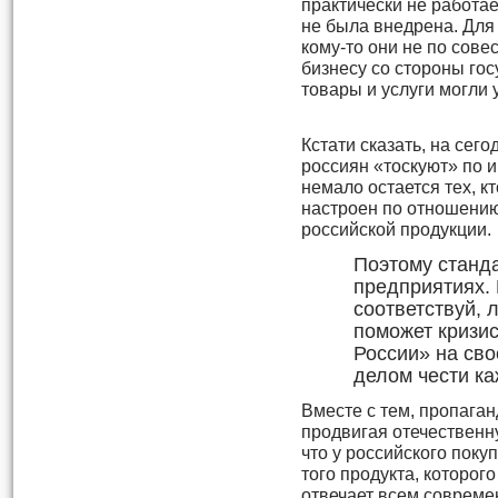
практически не работае
не была внедрена. Для 
кому-то они не по сове
бизнесу со стороны го
товары и услуги могли
Кстати сказать, на сег
россиян «тоскуют» по 
немало остается тех, к
настроен по отношению
российской продукции.
Поэтому станд
предприятиях. 
соответствуй, 
поможет кризис
России» на сво
делом чести ка
Вместе с тем, пропага
продвигая отечественн
что у российского пок
того продукта, которог
отвечает всем совреме