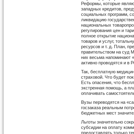
Реформы, которые являю
западных кредитов, пред
социальных программ, с
ликвидацию государстве
национальных товаропро
регулирования цен и та
полное открытие национа
товаров и услуг, тоталь
ресурсов и т. д. План, п
правительством на суд М
них весьма напоминают 
активно проводятся и в Р
Так, бесплатную медицин
страховой. Что будет пок
Есть опасения, что бесп
экстренная помощь, а пл
оплачивать самостоятел
Вузы переводятся на «с
госзаказа реальным потр
бюджетных мест значите
Льготы значительно сокр
субсидии на оплату ком
предоставлять только те