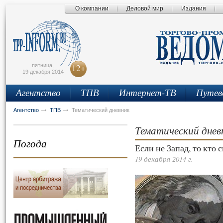
О компании
Деловой мир
Издания
сьмо
айта
пятница,
12+
19 декабря 2014
Агентство
ТПВ
Интернет-ТВ
Путев
Агентство
ТПВ
Тематический дневник
Тематический днев
Погода
Если не Запад, то кто 
19 декабря 2014 г.