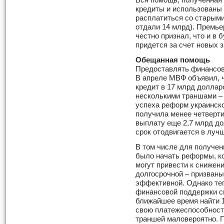
Вся помощь, полученная 
кредиты и использованы 
расплатиться со старыми
отдали 14 млрд). Премь
честно признал, что и в
придется за счет новых 
Обещанная помощь
Предоставлять финансов
В апреле МВФ объявил, ч
кредит в 17 млрд долларо
несколькими траншами –
успеха реформ украинско
получила менее четверти
выплату еще 2,7 млрд до
срок отодвигается в лучш
В том числе для получе
было начать реформы, к
могут привести к снижен
долгосрочной – призваны
эффективной. Однако те
финансовой поддержки св
ближайшее время найти 
свою платежеспособнос
траншей маловероятно. 