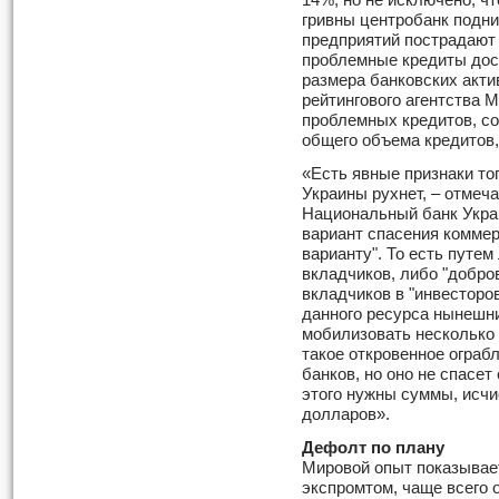
14%, но не исключено, ч
гривны центробанк подн
предприятий пострадают 
проблемные кредиты дост
размера банковских акти
рейтингового агентства Mo
проблемных кредитов, со
общего объема кредитов,
«Есть явные признаки тог
Украины рухнет, – отмеча
Национальный банк Укра
вариант спасения коммер
варианту". То есть путе
вкладчиков, либо "добро
вкладчиков в "инвесторов
данного ресурса нынешн
мобилизовать несколько
такое откровенное ограб
банков, но оно не спасе
этого нужны суммы, исч
долларов».
Дефолт по плану
Мировой опыт показывае
экспромтом, чаще всего о