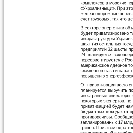
комплексов в морских по
«Укрзализныци». При этом
железнодорожные перево
счет грузовых, так что ц
В секторе энергетики об
будет приватизировано т
инфраструктуры Украины
шахт (из остальных гос
предприятий 32 шахты п
24 планируется законсер
переориентируется с Рос
американское ядерное то
сжиженного газа и нараст
повышению энергоэффект
От приватизации всего с
планируется выручить по
иностранные инвесторы н
некоторых экспертов, не
приватизацией будет нам
бюджетных доходах от п
противоречивы. Сообщает
запланированных 17 млрд
гривен. При этом одна то