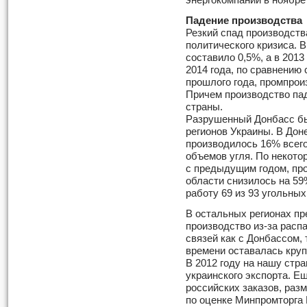
энергокомпаний в ноябре
Падение производства
Резкий спад производств
политического кризиса. 
составило 0,5%, а в 2013
2014 года, по сравнению
прошлого года, промпрои
Причем производство пад
страны.
Разрушенный Донбасс б
регионов Украины. В Дон
производилось 16% всег
объемов угля. По некото
с предыдущим годом, пр
области снизилось на 59
работу 69 из 93 угольных
В остальных регионах п
производство из-за расп
связей как с Донбассом, 
времени оставалась кру
В 2012 году на нашу стра
украинского экспорта. 
российских заказов, раз
по оценке Минпромторга