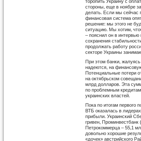
торопить Украину с опла
стороны, еще в ноябре за
делать. Если мы сейчас 
финансовая система опя
решение: мы этого не бу
ситуацию. Мы хотим, чтоб
– пояснил он в интервью
сохранения стабильност
продолжать работу росси
секторе Украины занимаю
При этом банки, жалуясь
надеются, на финансовую
Потенциальные потери от
на октябрьском совещани
млрд долларов. Эта сум
по проблемным кредитам,
украинских властей.
Пока по итогам первого п
ВТБ оказалась в лидерах
прибыли. Украинский Сбе
гривен, Проминвестбанк 
Петрокоммерца – 55,1 млн
довольно хорошие резуль
«дочек» австрийского Р