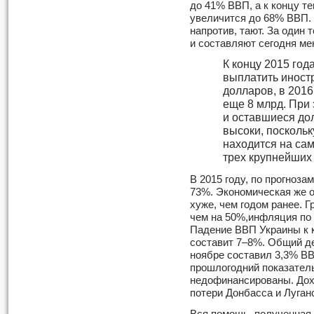
до 41% ВВП, а к концу те
увеличится до 68% ВВП.
напротив, тают. За один
и составляют сегодня ме
К концу 2015 год
выплатить иност
долларов, в 2016
еще 8 млрд. При
и оставшиеся до
высоки, посколь
находится на сам
трех крупнейших
В 2015 году, по прогноз
73%. Экономическая же о
хуже, чем годом ранее. 
чем на 50%,инфляция по 
Падение ВВП Украины к 
составит 7–8%. Общий д
ноябре составил 3,3% В
прошлогодний показатель
недофинансированы. Дох
потери Донбасса и Луган