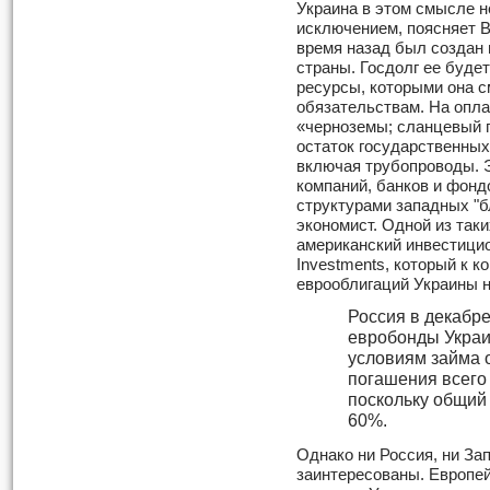
Украина в этом смысле н
исключением, поясняет В
время назад был создан 
страны. Госдолг ее буде
ресурсы, которыми она 
обязательствам. На опла
«черноземы; сланцевый г
остаток государственных
включая трубопроводы. Э
компаний, банков и фонд
структурами западных "б
экономист. Одной из таки
американский инвестицио
Investments, который к к
еврооблигаций Украины 
Россия в декабре
евробонды Украи
условиям займа 
погашения всего 
поскольку общий
60%.
Однако ни Россия, ни За
заинтересованы. Европей