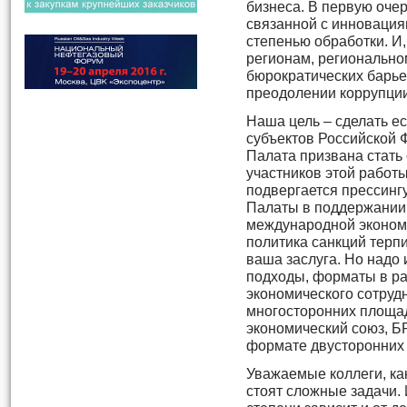
бизнеса. В первую очер
связанной с инновация
степенью обработки. И
регионам, регионально
бюрократических барье
преодолении коррупции
Наша цель – сделать ес
субъектов Российской
Палата призвана стать
участников этой работы
подвергается прессингу
Палаты в поддержании
международной экономик
политика санкций терпи
ваша заслуга. Но надо 
подходы, форматы в р
экономического сотрудн
многосторонних площад
экономический союз, Б
формате двусторонних 
Уважаемые коллеги, как
стоят сложные задачи.