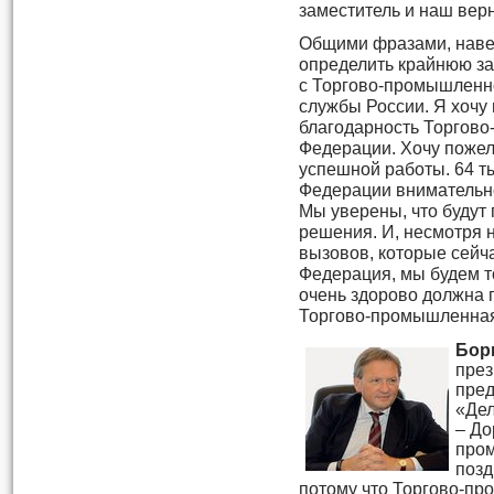
заместитель и наш вер
Общими фразами, наве
определить крайнюю за
с Торгово-промышленн
службы России. Я хочу
благодарность Торгов
Федерации. Хочу пожел
успешной работы. 64 т
Федерации внимательно
Мы уверены, что будут
решения. И, несмотря 
вызовов, которые сейч
Федерация, мы будем то
очень здорово должна 
Торгово-промышленная
Бор
през
пред
«Дел
– До
пром
позд
потому что Торгово-пр