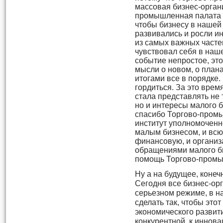
массовая бизнес-орган
промышленная палата к
чтобы бизнесу в нашей 
развивались и росли и
из самых важных часте
чувствовал себя в наш
событие непростое, это
мысли о новом, о плана
итогами все в порядке.
гордиться. За это вре
стала представлять не
но и интересы малого би
спасибо Торгово-промы
институт уполномоченн
малым бизнесом, и всю 
финансовую, и организ
обращениями малого би
помощь Торгово-промы
Ну а на будущее, конеч
Сегодня все бизнес-ор
серьезном режиме, в н
сделать так, чтобы это
экономического развит
конкурентной, к иннов