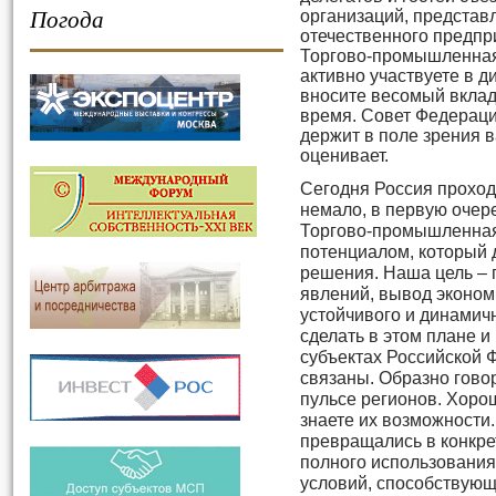
Погода
организаций, предста
отечественного предпр
Торгово-промышленная
активно участвуете в д
вносите весомый вклад
время. Совет Федераци
держит в поле зрения в
оценивает.
Сегодня Россия проход
немало, в первую очере
Торгово-промышленная
потенциалом, который 
решения. Наша цель – 
явлений, вывод эконом
устойчивого и динамич
сделать в этом плане и
субъектах Российской 
связаны. Образно говор
пульсе регионов. Хорош
знаете их возможности.
превращались в конкр
полного использования
условий, способствующ