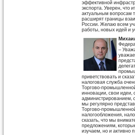
эффективной инфрастр
экспорта. Уверен, что 
актуальным вопросам 
расширят границы вза
России. Желаю всем уч
работы, новых идей и у
Михаи
Федера
– Уваж
уважае
предст
делега
промыш
приветствовать и сказа
налоговая служба очень
Торгово-промышленной 
инновации, свои идеи,
администрированием, 
мы регулярно представ
Торгово-промышленной
налогообложения, нало
сказать, что мы внимат
предложениям, которые
изучаем, но и активно 