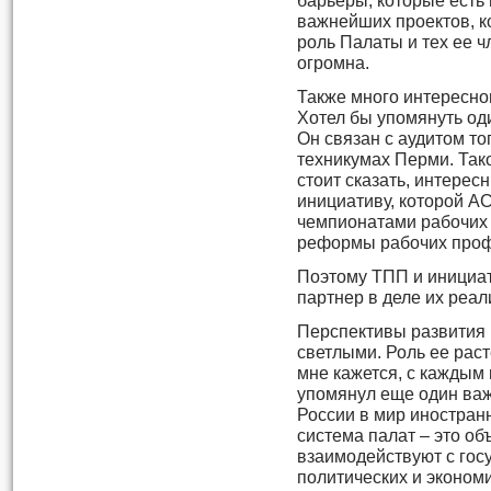
барьеры, которые есть 
важнейших проектов, ко
роль Палаты и тех ее 
огромна.
Также много интересно
Хотел бы упомянуть од
Он связан с аудитом то
техникумах Перми. Тако
стоит сказать, интерес
инициативу, которой А
чемпионатами рабочих
реформы рабочих проф
Поэтому ТПП и инициат
партнер в деле их реал
Перспективы развития
светлыми. Роль ее раст
мне кажется, с каждым 
упомянул еще один важ
России в мир иностран
система палат – это о
взаимодействуют с госу
политических и эконом