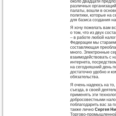
около двадцати предло
различных организаци
палаты, вошли в осно
политики, которые на 
для базиса создания н
Я хочу пожелать вам в
о том, что из двух сос
– в работе любой нало
Федерации мы стараем
составляющая преоблад
много. Электронные се
взаимодействовать с н
интернета, посредство
на сегодняшний день 
достаточно удобно и к
обязательства.
Я очень надеюсь на то,
съезда, в своей деятел
применять эти техноло
добросовестными нало
поблагодарить вас за п
также лично
Сергея Н
Торгово-промышленной