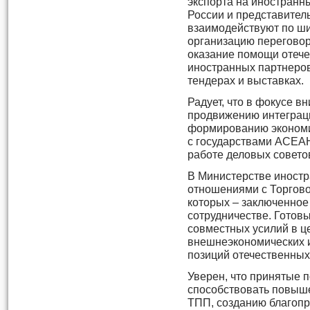
экспорта на иностран
России и представител
взаимодействуют по ши
организацию переговор
оказание помощи отеч
иностранных партнеро
тендерах и выставках.
Радует, что в фокусе 
продвижению интеграц
формированию экономи
с государствами АСЕАН
работе деловых совет
В Министерстве иност
отношениями с Торгов
которых – заключенное
сотрудничестве. Гото
совместных усилий в ц
внешнеэкономических и
позиций отечественных
Уверен, что принятые 
способствовать повыш
ТПП, созданию благопр