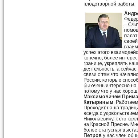
плодотворной работы.
Андр
Федер
– Счи
помо
палат
своей
взаим
успех этого взаимодей
конечно, более интерес
границе, укреплять на
деятельность, а сейчас
связи с тем что начал
России, которые спосо
бы очень интересно на 
потому что у нас хоро
Максимовичем Прим
Катыриным
. Работаем
Проходит наша традиц
всегда с удовольствием
Николаевичу, к его кол
на Красной Пресне. Мне
более статусная выста
Петров
у нас член общ