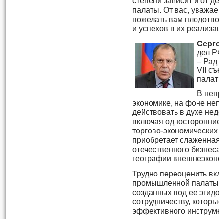
степени зависит и от 
палаты. От вас, уважа
пожелать вам плодотв
и успехов в их реализа
Серг
дел Р
– Рад
VII с
палат
В неп
экономике, на фоне н
действовать в духе не
включая односторонние
торгово-экономических
приобретает слаженная
отечественного бизнес
географии внешнеэконо
Трудно переоценить вкл
промышленной палаты.
созданных под ее эгид
сотрудничеству, которы
эффективного инструм