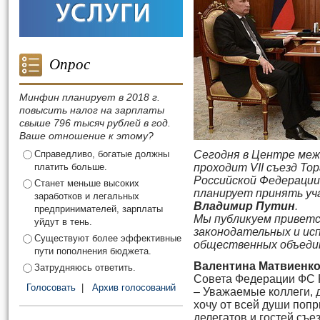
Опрос
Минфин планирует в 2018 г.
повысить налог на зарплаты
свыше 796 тысяч рублей в год.
Ваше отношение к этому?
Справедливо, богатые должны
Сегодня в Центре меж
платить больше.
проходит
VII
съезд То
Российской Федерации
Станет меньше высоких
планирует принять уч
заработков и легальных
Владимир Путин
.
предпринимателей, зарплаты
Мы публикуем привет
уйдут в тень.
законодательных и ис
Существуют более эффективные
общественных объедин
пути пополнения бюджета.
Валентина Матвиенк
Затрудняюсь ответить.
Совета Федерации ФС 
Голосовать
|
Архив голосований
– Уважаемые коллеги, д
хочу от всей души поп
делегатов и гостей съе