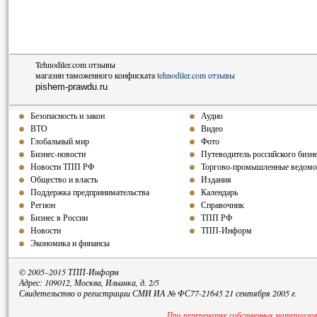
Tehnodiler.com отзывы
магазин таможенного конфиската
tehnodiler.com отзывы
pishem-prawdu.ru
Безопасность и закон
Аудио
ВТО
Видео
Глобальный мир
Фото
Бизнес-новости
Путеводитель российского бизн
Новости ТПП РФ
Торгово-промышленные ведомо
Общество и власть
Издания
Поддержка предпринимательства
Календарь
Регион
Справочник
Бизнес в России
ТПП РФ
Новости
ТПП-Информ
Экономика и финансы
© 2005–2015 ТПП-Информ
Адрес: 109012, Москва, Ильинка, д. 2/5
Свидетельство о регистрации СМИ ИА № ФС77-21645 21 сентября 2005 г.
При перепечатке собственных материалов