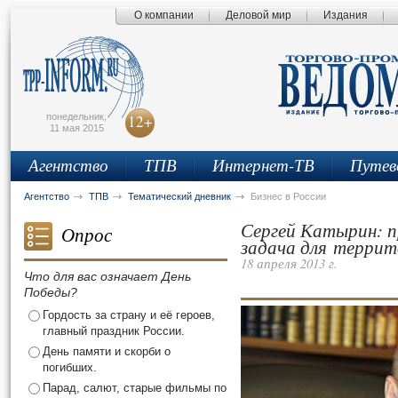
О компании
Деловой мир
Издания
сьмо
айта
понедельник,
12+
11 мая 2015
Агентство
ТПВ
Интернет-ТВ
Путев
Агентство
ТПВ
Тематический дневник
Бизнес в России
Сергей Катырин: п
Опрос
задача для терри
18 апреля 2013 г.
Что для вас означает День
Победы?
Гордость за страну и её героев,
главный праздник России.
День памяти и скорби о
погибших.
Парад, салют, старые фильмы по