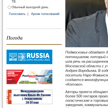
ТВ.
Обычный выходной день.
Голосовать
|
Архив голосований
Погода
Подмосковье обладает 
потенциалом, который 
шла речь на расширенно
Московской области с у
Андрея Воробьева. В хо
посетили Наро-Фомински
создается многофункци
«Котово».
Авторы проекта обещают 
более 500 гектаров прои
логистические и торговы
заведения, коммунальные