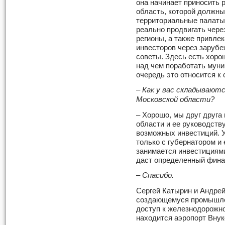
она начинает приносить 
область, которой должны
территориальные палаты.
реально продвигать чере
регионы, а также привле
инвесторов через заруб
советы. Здесь есть хоро
над чем поработать мун
очередь это относится к
– Как у вас складывают
Московской области?
– Хорошо, мы друг друга
области и ее руководств
возможных инвестиций. У
только с губернатором и е
занимается инвестициями
даст определенный фина
– Спасибо.
Сергей Катырин и Андре
создающемуся промышлен
доступ к железнодорожно
находится аэропорт Вну