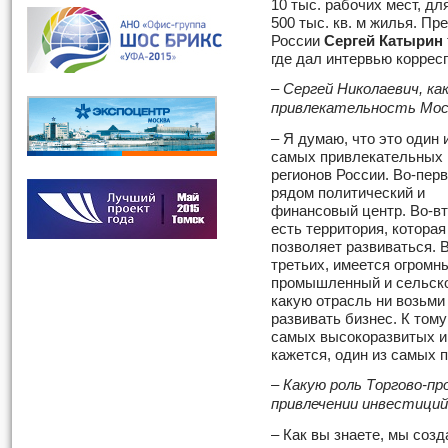
10 тыс. рабочих мест, дл
500 тыс. кв. м жилья. П
России
Сергей Катырин
где дал интервью корре
– Сергей Николаевич, к
привлекательность Мос
– Я думаю, что это один 
самых привлекательных
регионов России. Во-пер
рядом политический и
финансовый центр. Во-в
есть территория, которая
позволяет развиваться. В
третьих, имеется огромн
промышленный и сельско
какую отрасль ни возьми 
развивать бизнес. К тому
самых высокоразвитых и 
кажется, один из самых 
– Какую роль Торгово-п
привлечении инвестиций
– Как вы знаете, мы соз