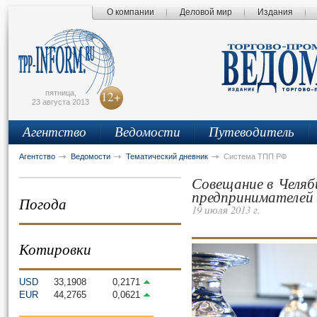
О компании
Деловой мир
Издания
сьмо
айта
пятница,
12+
23 августа 2013
Агентство
Ведомости
Путеводитель
Агентство
Ведомости
Тематический дневник
Система ТПП РФ
Совещание в Челяб
предпринимателей
Погода
19 июля 2013 г.
Котировки
USD
33,1908
0,2171
EUR
44,2765
0,0621