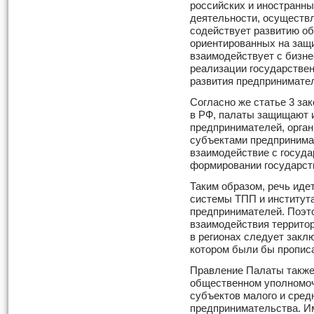
российских и иностранн
деятельности, осуществл
содействует развитию о
ориентированных на защ
взаимодействует с бизне
реализации государствен
развития предпринимате
Согласно же статье 3 за
в РФ, палаты защищают 
предпринимателей, орга
субъектами предпринима
взаимодействие с государ
формировании государств
Таким образом, речь иде
системы ТПП и институт
предпринимателей. Поэт
взаимодействия террито
в регионах следует закл
котором были бы пропис
Правление Палаты также
общественном уполномоч
субъектов малого и сред
предпринимательства. И