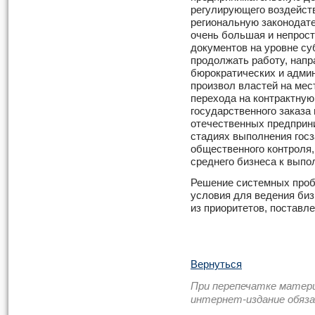
регулирующего воздейст
региональную законодате
очень большая и непрост
документов на уровне су
продолжать работу, нап
бюрократических и адми
произвол властей на мес
перехода на контрактну
государственного заказа
отечественных предприни
стадиях выполнения госз
общественного контроля, 
среднего бизнеса к выпо
Решение системных про
условия для ведения биз
из приоритетов, поставл
Вернуться
При перепечатке матер
интернет-издание обяз