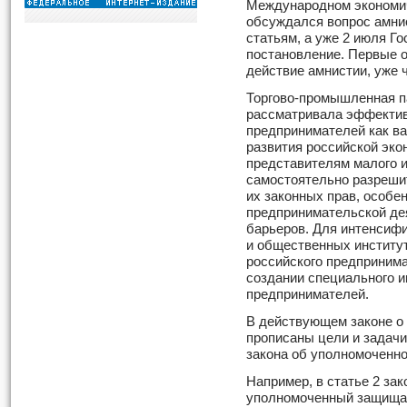
Международном экономич
обсуждался вопрос амни
статьям, а уже 2 июля Г
постановление. Первые 
действие амнистии, уже 
Торгово-промышленная п
рассматривала эффектив
предпринимателей как в
развития российской эко
представителям малого и
самостоятельно разреши
их законных прав, особе
предпринимательской де
барьеров. Для интенсиф
и общественных институ
российского предпринима
создании специального и
предпринимателей.
В действующем законе о
прописаны цели и задачи
закона об уполномоченно
Например, в статье 2 зак
уполномоченный защищае