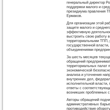
генеральный директор Ро
поддержки малого и сред
президиума правления Т
Ермаков.
Для организации этой ра
защите малого и среднег
эффективную деятельнос
выстроить свою работу в
территориальными ТПП, 
государственной власти,
объединениями предприн
За шесть месяцев текуще
обращений предпринимат
территориальных палат 
экономической безопасно
анализа и уточнения нап
внутренних дел, федера
исполнительной власти,
ответы с соответствующ
возникших проблемных с
Авторы обращений подн
административных барье
противодействия обороту