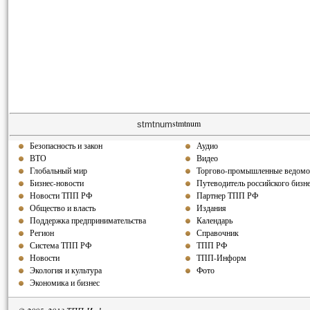
stmtnum
stmtnum
Безопасность и закон
Аудио
ВТО
Видео
Глобальный мир
Торгово-промышленные ведомо
Бизнес-новости
Путеводитель российского бизн
Новости ТПП РФ
Партнер ТПП РФ
Общество и власть
Издания
Поддержка предпринимательства
Календарь
Регион
Справочник
Система ТПП РФ
ТПП РФ
Новости
ТПП-Информ
Экология и культура
Фото
Экономика и бизнес