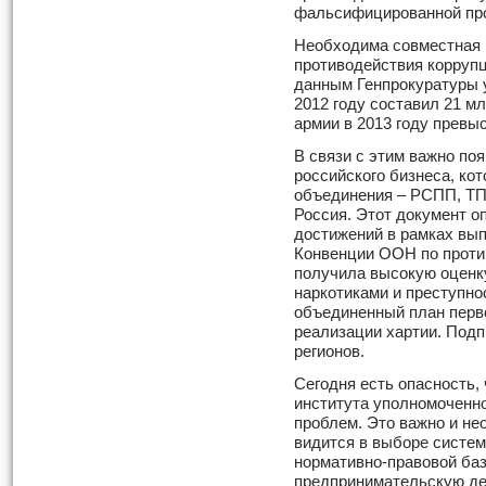
фальсифицированной пр
Необходима совместная 
противодействия корруп
данным Генпрокуратуры у
2012 году составил 21 мл
армии в 2013 году превыс
В связи с этим важно по
российского бизнеса, ко
объединения – РСПП, ТП
Россия. Этот документ о
достижений в рамках вы
Конвенции ООН по проти
получила высокую оценк
наркотиками и преступно
объединенный план перв
реализации хартии. Подп
регионов.
Сегодня есть опасность,
института уполномоченно
проблем. Это важно и не
видится в выборе систем
нормативно-правовой ба
предпринимательскую де