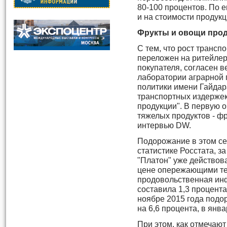
80-100 процентов. По е
и на стоимости продукц
Фрукты и овощи про
С тем, что рост трансп
переложен на ритейлер
покупателя, согласен 
лаборатории аграрной 
политики имени Гайдар
транспортных издержек
продукции". В первую о
тяжелых продуктов - фр
интервью DW.
Подорожание в этом сег
статистике Росстата, за
"Платон" уже действов
цене опережающими те
продовольственная инф
составила 1,3 процент
ноябре 2015 года подор
на 6,6 процента, в янва
При этом, как отмечают