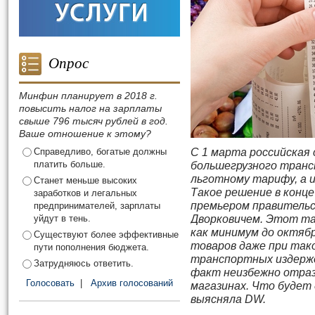
Опрос
Минфин планирует в 2018 г.
повысить налог на зарплаты
свыше 796 тысяч рублей в год.
Ваше отношение к этому?
Справедливо, богатые должны
С 1 марта российская
платить больше.
большегрузного тран
льготному тарифу, а и
Станет меньше высоких
Такое решение в конце
заработков и легальных
премьером правительс
предпринимателей, зарплаты
уйдут в тень.
Дворковичем. Этот та
как минимум до октяб
Существуют более эффективные
товаров даже при та
пути пополнения бюджета.
транспортных издерже
Затрудняюсь ответить.
факт неизбежно отраз
Голосовать
|
Архив голосований
магазинах. Что будет 
выясняла DW.