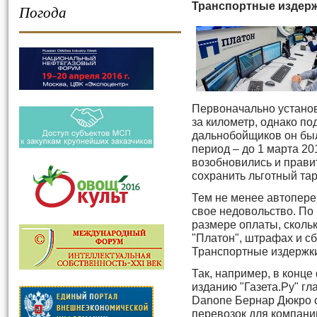
Транспортные издерж
Погода
Первоначально установ
за километр, однако п
дальнобойщиков он был
период – до 1 марта 20
возобновились и прави
сохранить льготный тар
Тем не менее автопер
свое недовольство. По 
размере оплаты, сколь
"Платон", штрафах и с
Транспортные издержки
Так, например, в конц
изданию "Газета.Ру" гл
Danone Бернар Дюкро с
перевозок для компани