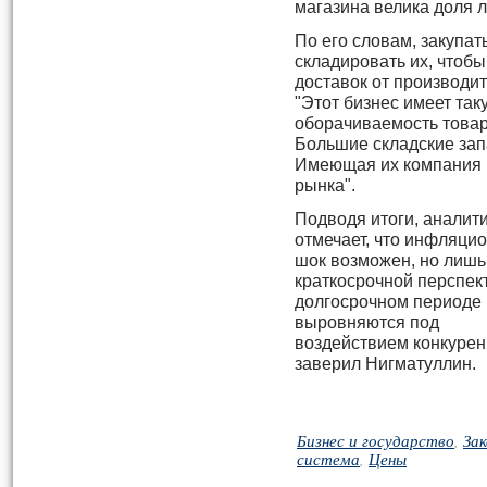
магазина велика доля л
По его словам, закупат
складировать их, чтоб
доставок от производит
"Этот бизнес имеет так
оборачиваемость товар
Большие складские зап
Имеющая их компания р
рынка".
Подводя итоги, аналит
отмечает, что инфляци
шок возможен, но лишь
краткосрочной перспект
долгосрочном периоде
выровняются под
воздействием конкурен
заверил Нигматуллин.
Бизнес и государство
,
За
система
,
Цены