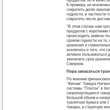
продуктов, но и качест
К примеру, не исключе
сократить долю закупа
годности, в частности 
сократить число достав
"В этом случае нам гр
продуктов с короткими 
происходить замена по
сроком годности на то,
хранения и сомнительн
исключать и того, что 
активно пользоваться
увеличить срок хранен
Смирнов.
Пора запасаться туа
По мнению финансовог
"Финам" Тимура Нигмат
системы "Платон" в бо
скоропортящиеся товар
большой объем и низку
туалетная бумага или с
товары, в структуре ко