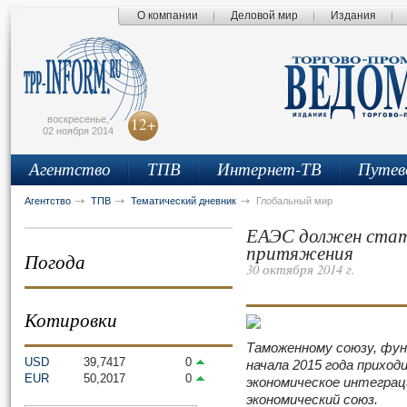
О компании
Деловой мир
Издания
сьмо
айта
воскресенье,
12+
02 ноября 2014
Агентство
ТПВ
Интернет-ТВ
Путев
Агентство
ТПВ
Тематический дневник
Глобальный мир
ЕАЭС должен стат
притяжения
Погода
30 октября 2014 г.
Котировки
Таможенному союзу, фун
USD
39,7417
0
начала 2015 года приход
EUR
50,2017
0
экономическое интеграц
экономический союз.