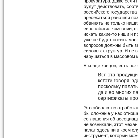
прокуратура. Даже если 
будут действовать, соо
российского государства 
пресекаться рано или поз
обвинять не только наши
европейские компании, пе
искать какие-то ниши и п
уже не будет носить мас
вопросов должны быть з
силовых структур. Я не в
нарушаться в массовом 
В конце концов, есть роз
Вся эта продукци
кстати говоря, зд
поскольку палаты
да и во многих п
сертификаты про
Это абсолютно отработан
бы сложные у нас отноше
соглашения об ассоциац
не возникали, этот меха
палат здесь ни в коем сл
инструмент, который мож