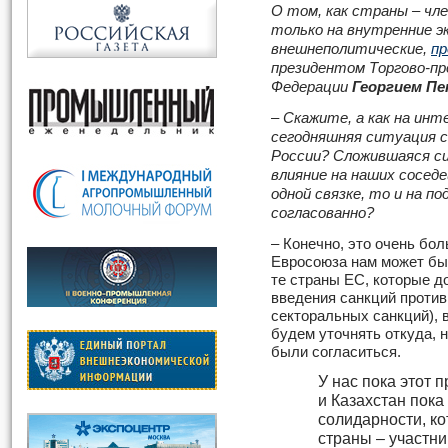
О том, как страны – чл
только на внутренние эк
внешнеполитические,
пр
президентом Торгово-п
Федерации
Георгием П
– Скажите, а как на ин
сегодняшняя ситуация с
России? Сложившаяся с
влияние на наших сосед
одной связке, то и на 
согласованно?
– Конечно, это очень бо
Евросоюза нам может быт
те страны ЕС, которые д
введения санкций против
секторальных санкций), 
будем уточнять откуда, 
были согласиться.
У нас пока этот 
и Казахстан пока
солидарности, к
страны – участни