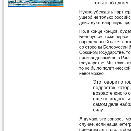
только об одном 
Нужно убеждать партнеро
ущерб не только российск
действуют напрямую про
Но, в конце концов, буде
Белоруссия тоже первая 
определенный пакет санк
со стороны Белоруссии б
Союзном государстве, то
произведенный не в Росс
государстве. Мы тоже ока
то не было политической
невозможно.
Это говорит о то
подросток, кото
возрасте юного с
еще не подрос, и
самом деле набр
силу.
Я думаю, эти вопросы мо
случае, если наша интег
синергию для того, чтобы