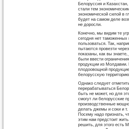
Белоруссия и Казахстан,
стали тем экономически
экономической силой в г
будет на самом деле воз
не доросли.
Конечно, мы видим те уг
сегодня нет таможенных 
пользоваться. Так, напр
пытаются провезти через
показаны, как вы знаете
были ввести ограничени
продукции из Молдавии. И
плодоовощной продукцие
белорусскую территорию
Однако следует отметить
перерабатываться Белору
быть не может, но для эт
смогут ли белорусские п
производственные мощнос
делать джемы и соки и т.
Посему надо признать, что
этим нам предстоит жить
решить, для этого есть 