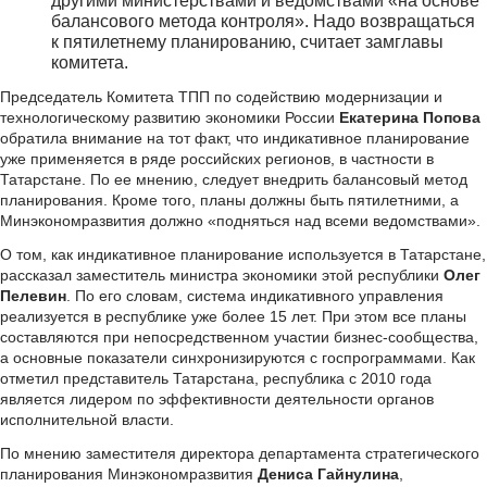
другими министерствами и ведомствами «на основе
балансового метода контроля». Надо возвращаться
к пятилетнему планированию, считает замглавы
комитета.
Председатель Комитета ТПП по содействию модернизации и
технологическому развитию экономики России
Екатерина Попова
обратила внимание на тот факт, что индикативное планирование
уже применяется в ряде российских регионов, в частности в
Татарстане. По ее мнению, следует внедрить балансовый метод
планирования. Кроме того, планы должны быть пятилетними, а
Минэкономразвития должно «подняться над всеми ведомствами».
О том, как индикативное планирование используется в Татарстане,
рассказал заместитель министра экономики этой республики
Олег
Пелевин
. По его словам, система индикативного управления
реализуется в республике уже более 15 лет. При этом все планы
составляются при непосредственном участии бизнес-сообщества,
а основные показатели синхронизируются с госпрограммами. Как
отметил представитель Татарстана, республика с 2010 года
является лидером по эффективности деятельности органов
исполнительной власти.
По мнению заместителя директора департамента стратегического
планирования Минэкономразвития
Дениса Гайнулина
,