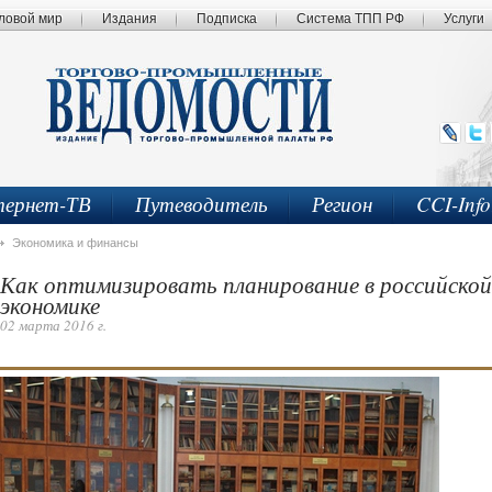
ловой мир
Издания
Подписка
Система ТПП РФ
Услуги
ернет-ТВ
Путеводитель
Регион
CCI-Inf
Экономика и финансы
Как оптимизировать планирование в российской
экономике
02 марта 2016 г.