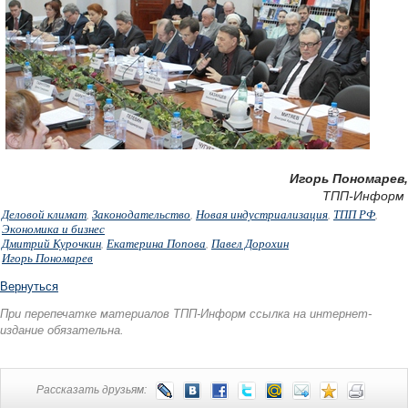
Игорь Пономарев,
ТПП-Информ
Деловой климат
,
Законодательство
,
Новая индустриализация
,
ТПП РФ
,
Экономика и бизнес
Дмитрий Курочкин
,
Екатерина Попова
,
Павел Дорохин
Игорь Пономарев
Вернуться
При перепечатке материалов ТПП-Информ ссылка на интернет-
издание обязательна.
Рассказать друзьям: