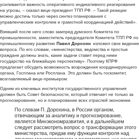
усиливается важность оперативного индикативного реагирования
на угрозы, – сказал вице-президент ТПП РФ. – Такой реакции
можно достичь только через синтез планирования с
управленческим контролем и грамотной координацией действий».
Взявший после него слово зампред думского Комитета по
промышленности, заместитель председателя Комитета ТПП РФ по
промышленному развитию
Павел Дорохин
изложил свое видение
вопроса. По его словам, «министерства, ведомства и простые
граждане должны знать, какие задачи ставит перед ними
государство на ближайшую перспективу». Поэтому КПРФ
предлагает обсудить возможность возрождения координирующего
органа, Госплана или Росплана. Это должен быть госкомитет,
возглавляемый вице-премьером.
Одним из ключевых институтов государственного управления
должен быть Совет безопасности, который отвечает не только за
прогнозирование, но и планирование всех отраслей экономики.
По словам П. Дорохина, в России органом,
отвечающим за аналитику и прогнозирование,
является Минэкономразвития, и в дальнейшем
следует рассмотреть вопрос о трансформации этого
министерства, придав ему функции контроля над