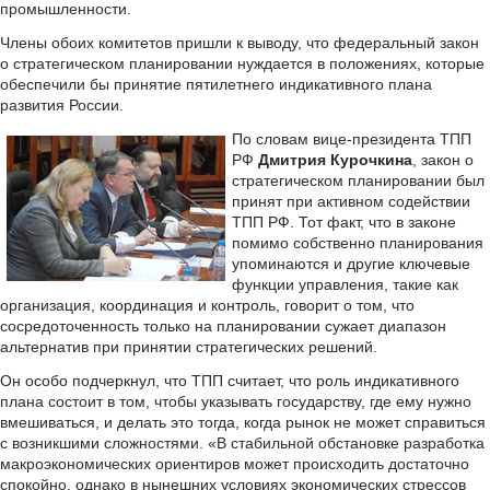
промышленности.
Члены обоих комитетов пришли к выводу, что федеральный закон
о стратегическом планировании нуждается в положениях, которые
обеспечили бы принятие пятилетнего индикативного плана
развития России.
По словам вице-президента ТПП
РФ
Дмитрия Курочкина
, закон о
стратегическом планировании был
принят при активном содействии
ТПП РФ. Тот факт, что в законе
помимо собственно планирования
упоминаются и другие ключевые
функции управления, такие как
организация, координация и контроль, говорит о том, что
сосредоточенность только на планировании сужает диапазон
альтернатив при принятии стратегических решений.
Он особо подчеркнул, что ТПП считает, что роль индикативного
плана состоит в том, чтобы указывать государству, где ему нужно
вмешиваться, и делать это тогда, когда рынок не может справиться
с возникшими сложностями. «В стабильной обстановке разработка
макроэкономических ориентиров может происходить достаточно
спокойно, однако в нынешних условиях экономических стрессов